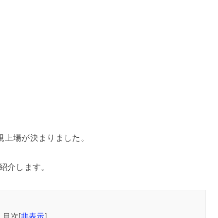
新規上場が決まりました。
て紹介します。
目次
[
非表示
]