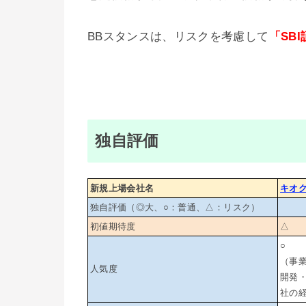
BBスタンスは、リスクを考慮して
「SB
独自評価
新規上場会社名
キオ
独自評価（◎大、○：普通、△：リスク）
初値期待度
△
○
（事業
人気度
開発
社の