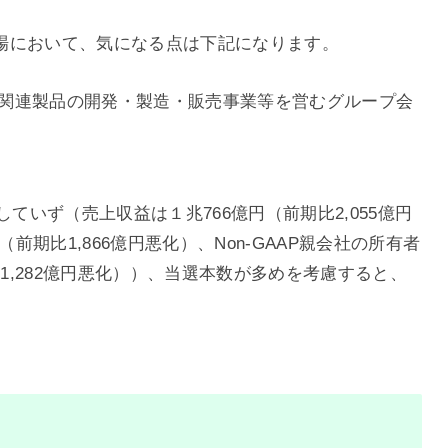
の上場において、気になる点は下記になります。
等関連製品の開発・製造・販売事業等を営むグループ会
していず（売上収益は１兆766億円（前期比2,055億円
円（前期比1,866億円悪化）、Non-GAAP親会社の所有者
比1,282億円悪化））、当選本数が多めを考慮すると、