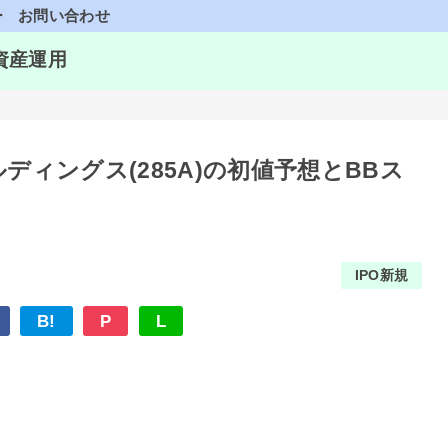
ー
お問い合わせ
資産運用
ディングス(285A)の初値予想とBBス
IPO新規
B!
P
L