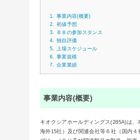
1.
事業内容(概要)
2.
初値予想
3.
ＢＢの参加スタンス
4.
独自評価
5.
上場スケジュール
6.
事業規模
7.
企業業績
事業内容(概要)
キオクシアホールディングス(285A)は
海外15社）及び関連会社等６社（国内