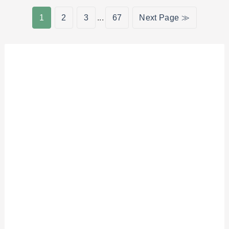
1
2
3
...
67
Next Page ≫