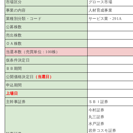
市場区分
グロース市場
事業の内容
人材育成事業
業種別分類・コード
サービス業・291A
公募株数
売出株数
ＯＡ株数
当選本数（売買単位：100株）
仮条件決定日
ＢＢ期間
公開価格決定日
（当選日）
申込期間
上場日
主幹事証券
ＳＢＩ証券
今村証券
丸三証券
水戸証券
岩井コスモ証券