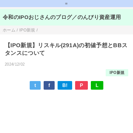
=
令和のIPOおじさんのブログ／のんびり資産運用
ホーム
/
IPO新規
/
【IPO新規】リスキル(291A)の初値予想とBBス
タンスについて
2024/12/02
IPO新規
t
f
B!
P
L