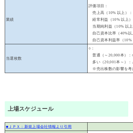
評価項目：
売上高（10% 以上）：
業績
経常利益（10% 以上）
当期純利益（10% 以上
自己資本比率（40%以
自己資本利益率（10% 
○：
普通（～20,000本）：
当選枚数
多い（20,001本～）：
※売出株数の影響を考
上場スケジュール
■ＪＰＸ：新規上場会社情報より引用