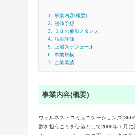
1.
事業内容(概要)
2.
初値予想
3.
ＢＢの参加スタンス
4.
独自評価
5.
上場スケジュール
6.
事業規模
7.
企業業績
事業内容(概要)
ウェルネス・コミュニケーションズ(36
割を担うことを使命として2006年７月