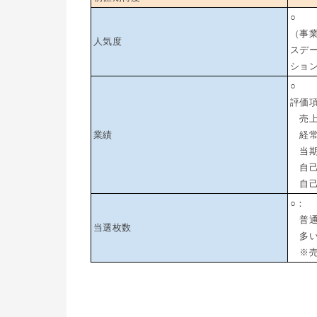
○
（事業
人気度
スデ
ショ
○
評価
売上高
業績
経常利
当期純
自己
自己資
○：
普通（
当選枚数
多い（
※売