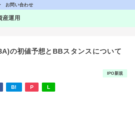
ー
お問い合わせ
資産運用
93A)の初値予想とBBスタンスについて
IPO新規
B!
P
L