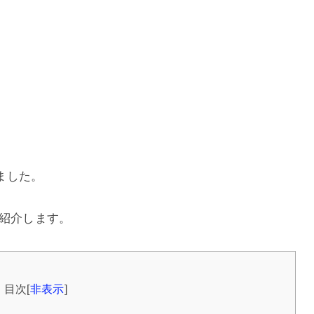
りました。
て紹介します。
目次
[
非表示
]