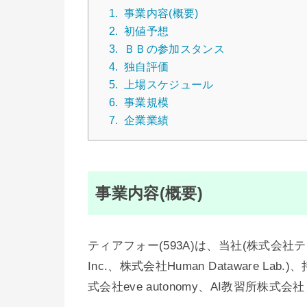
1.
事業内容(概要)
2.
初値予想
3.
ＢＢの参加スタンス
4.
独自評価
5.
上場スケジュール
6.
事業規模
7.
企業業績
事業内容(概要)
ティアフォー(593A)は、当社(株式会社ティアフ
Inc.、株式会社Human Dataware
式会社eve autonomy、AI教習所株