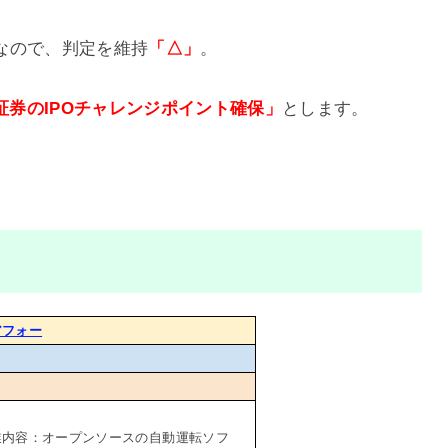
なので、判定を維持
「△」
。
I証券のIPOチャレンジポイント確保」
とします。
アフォー
業内容：オープンソースの自動運転ソフ