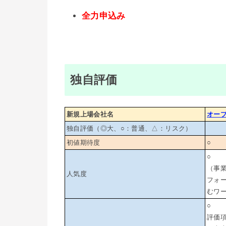
全力申込み
独自評価
新規上場会社名
オー
独自評価（◎大、○：普通、△：リスク）
初値期待度
○
○
（事
人気度
フォー
むワ
○
評価