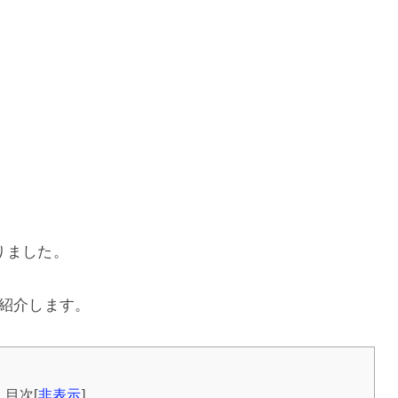
まりました。
て紹介します。
目次
[
非表示
]