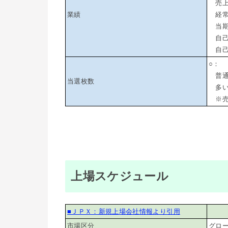
売上高
業績
経常利
当期純
自己
自己
○：
普通（
当選枚数
多い（
※売
上場スケジュール
■ＪＰＸ：新規上場会社情報より引用
市場区分
グロ