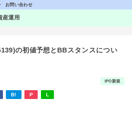
ー
お問い合わせ
資産運用
5139)の初値予想とBBスタンスについ
IPO新規
B!
P
L