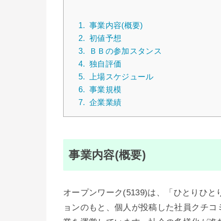
1.
事業内容(概要)
2.
初値予想
3.
ＢＢの参加スタンス
4.
独自評価
5.
上場スケジュール
6.
事業規模
7.
企業業績
事業内容(概要)
オープンワーク(5139)は、「ひとり
ョンのもと、個人が投稿した社員クチコ