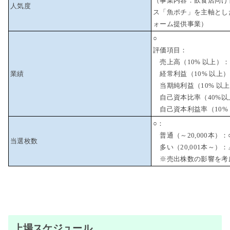
（事業内容：飲食店向け
人気度
ス「魚ポチ」を主軸とし
ォーム提供事業）
○
評価項目：
売上高（10% 以上）：
業績
経常利益（10% 以上
当期純利益（10% 以上
自己資本比率（40%以
自己資本利益率（10%
○：
普通（～20,000本）：
当選枚数
多い（20,001本～）：
※売出株数の影響を考
上場スケジュール