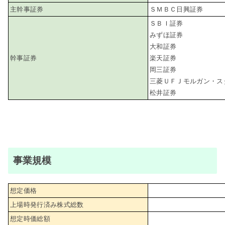
主幹事証券
ＳＭＢＣ日興証券
ＳＢＩ証券
みずほ証券
大和証券
幹事証券
楽天証券
岡三証券
三菱ＵＦＪモルガン・ス
松井証券
事業規模
想定価格
上場時発行済み株式総数
想定時価総額