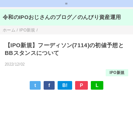
=
令和のIPOおじさんのブログ／のんびり資産運用
ホーム
/
IPO新規
/
【IPO新規】フーディソン(7114)の初値予想と
BBスタンスについて
2022/12/02
IPO新規
t
f
B!
P
L