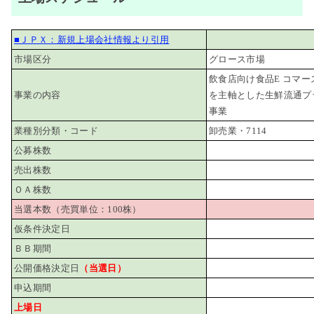
■ＪＰＸ：新規上場会社情報より引用
市場区分
グロース市場
飲食店向け食品E コマ
事業の内容
を主軸とした生鮮流通プ
事業
業種別分類・コード
卸売業・7114
公募株数
売出株数
ＯＡ株数
当選本数（売買単位：100株）
仮条件決定日
ＢＢ期間
公開価格決定日
（当選日）
申込期間
上場日