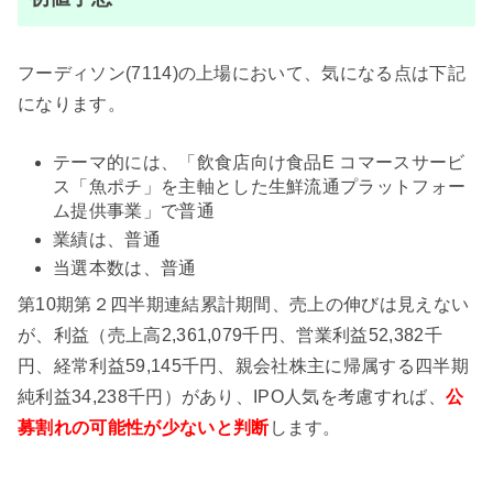
フーディソン(7114)の上場において、気になる点は下記
になります。
テーマ的には、「飲食店向け食品E コマースサービ
ス「魚ポチ」を主軸とした生鮮流通プラットフォー
ム提供事業」で普通
業績は、普通
当選本数は、普通
第10期第２四半期連結累計期間、売上の伸びは見えない
が、利益（売上高2,361,079千円、営業利益52,382千
円、経常利益59,145千円、親会社株主に帰属する四半期
純利益34,238千円）があり、IPO人気を考慮すれば、
公
募割れの可能性が少ない
と判断
します。