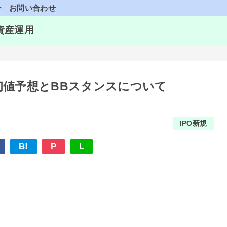
ー
お問い合わせ
資産運用
A)の初値予想とBBスタンスについて
IPO新規
B!
P
L