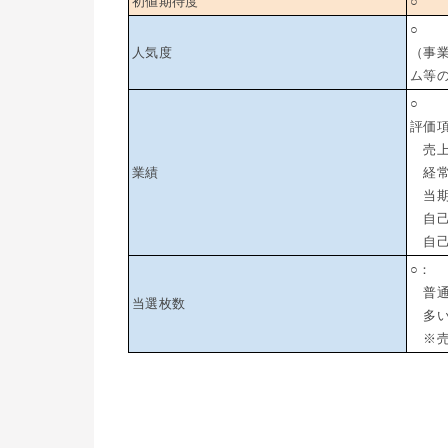
初値期待度
○
○
人気度
（事
ム等
○
評価
売上高
業績
経常利
当期純
自己
自己資
○：
普通（
当選枚数
多い（
※売