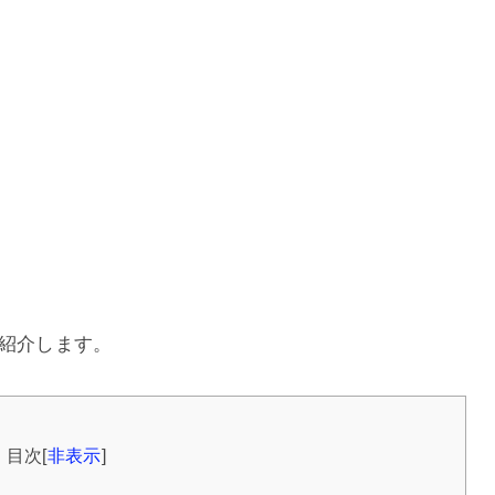
。
て紹介します。
目次
[
非表示
]