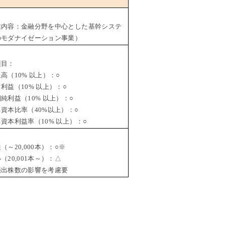
業内容：金融分野を中心とした基幹システ
のモダナイゼーション事業）
項目：
（10% 以上）：○
益（10% 以上）：○
利益（10% 以上）：○
資本比率（40%以上）：○
本利益率（10% 以上）：○
～20,000本）：○※
20,001本～）：△
出株数の影響を考慮要