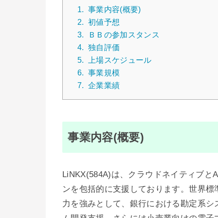
1.
事業内容(概要)
2.
初値予想
3.
ＢＢの参加スタンス
4.
独自評価
5.
上場スケジュール
6.
事業規模
7.
企業業績
事業内容(概要)
LiNKX(584A)は、クラウドネイティ
ンを包括的に支援しております。世界標
力を強みとして、銀行における勘定系シス