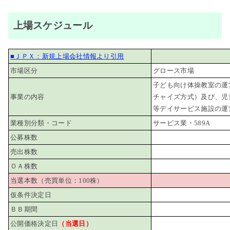
上場スケジュール
■ＪＰＸ：新規上場会社情報より引用
市場区分
グロース市場
子ども向け体操教室の運
事業の内容
チャイズ方式）及び、児
等デイサービス施設の運
業種別分類・コード
サービス業・589A
公募株数
売出株数
ＯＡ株数
当選本数（売買単位：100株）
仮条件決定日
ＢＢ期間
公開価格決定日
（当選日）