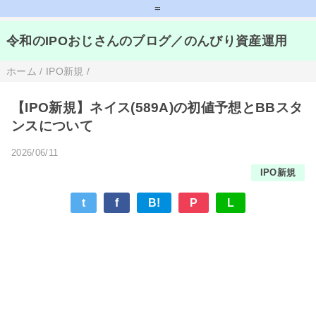
=
令和のIPOおじさんのブログ／のんびり資産運用
ホーム
/
IPO新規
/
【IPO新規】ネイス(589A)の初値予想とBBスタ
ンスについて
2026/06/11
IPO新規
t
f
B!
P
L