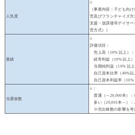
○
（事業内容：子ども向け
人気度
営及びフランチャイズ方
支援・放課後等デイサー
営方式））
○
評価項目：
売上高（10% 以上）：
業績
経常利益（10% 以上）
当期純利益（10% 以上
自己資本比率（40%以
自己資本利益率（10% 
○：
普通（～20,000本）：
当選枚数
多い（20,001本～）：
※売出株数の影響を考