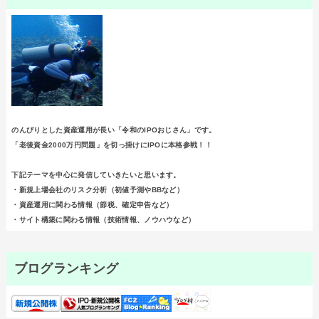
のんびりとした資産運用が長い「令和のIPOおじさん」です。
「老後資金2000万円問題」を切っ掛けにIPOに本格参戦！！
下記テーマを中心に発信していきたいと思います。
・新規上場会社のリスク分析（初値予測やBBなど）
・資産運用に関わる情報（節税、確定申告など）
・サイト構築に関わる情報（技術情報、ノウハウなど）
ブログランキング