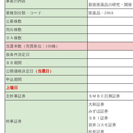
事業の内容
新規医薬品の研究・開発
業種別分類・コード
医薬品・206A
公募株数
売出株数
ＯＡ株数
当選本数（売買単位：100株）
仮条件決定日
ＢＢ期間
公開価格決定日
（当選日）
申込期間
上場日
主幹事証券
ＳＭＢＣ日興証券
大和証券
みずほ証券
ＳＢＩ証券
幹事証券
岩井コスモ証券
松井証券