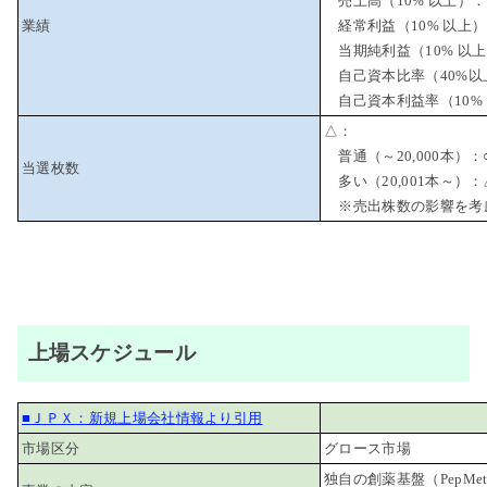
売上高（10% 以上）：
業績
経常利益（10% 以上
当期純利益（10% 以
自己資本比率（40%以
自己資本利益率（10%
△：
普通（～20,000本）：
当選枚数
多い（20,001本～）：
※売出株数の影響を考
上場スケジュール
■ＪＰＸ：新規上場会社情報より引用
市場区分
グロース市場
独自の創薬基盤（PepMet