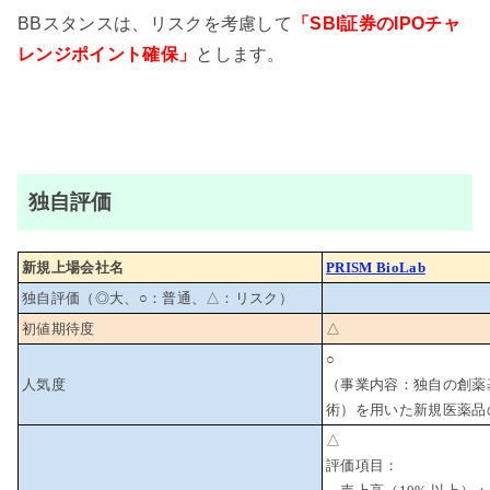
BBスタンスは、リスクを考慮して
「SBI証券のIPOチャ
レンジポイント確保」
とします。
独自評価
新規上場会社名
PRISM BioLab
独自評価（◎大、○：普通、△：リスク）
初値期待度
△
○
人気度
（事業内容：独自の創薬基盤（
術）を用いた新規医薬品
△
評価項目：