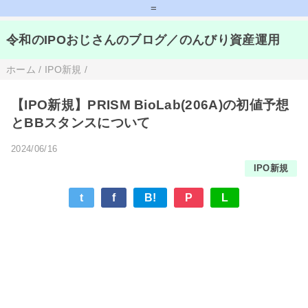
=
令和のIPOおじさんのブログ／のんびり資産運用
ホーム
/
IPO新規
/
【IPO新規】PRISM BioLab(206A)の初値予想
とBBスタンスについて
2024/06/16
IPO新規
t
f
B!
P
L