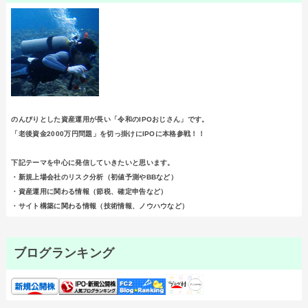
のんびりとした資産運用が長い「令和のIPOおじさん」です。
「老後資金2000万円問題」を切っ掛けにIPOに本格参戦！！
下記テーマを中心に発信していきたいと思います。
・新規上場会社のリスク分析（初値予測やBBなど）
・資産運用に関わる情報（節税、確定申告など）
・サイト構築に関わる情報（技術情報、ノウハウなど）
ブログランキング