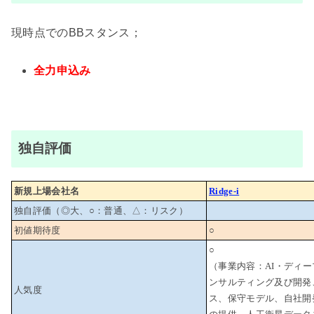
現時点でのBBスタンス；
全力申込み
独自評価
新規上場会社名
Ridge-i
独自評価（◎大、○：普通、△：リスク）
初値期待度
○
○
（事業内容：AI・ディ
ンサルティング及び開発
人気度
ス、保守モデル、自社開