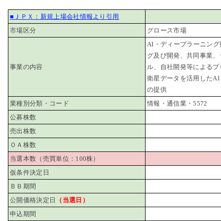
■ＪＰＸ：新規上場会社情報より引用
市場区分
グロース市場
AI・ディープラーニン
グ及び開発、共同事業、
事業の内容
ル、自社開発等によるプ
衛星データを活用したAI
の提供
業種別分類・コード
情報・通信業・5572
公募株数
売出株数
ＯＡ株数
当選本数（売買単位：100株）
仮条件決定日
ＢＢ期間
公開価格決定日
（当選日）
申込期間