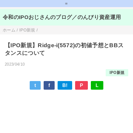
=
令和のIPOおじさんのブログ／のんびり資産運用
ホーム
/
IPO新規
/
【IPO新規】Ridge-i(5572)の初値予想とBBス
タンスについて
2023/04/10
IPO新規
t
f
B!
P
L