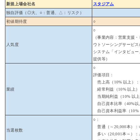
新規上場会社名
スタジアム
独自評価（◎大、○：普通、△：リスク）
初値期待度
○
○
（事業内容：営業支援・
人気度
ウトソーシングサービスの
システム「インタビュー
提供等）
○
評価項目：
売上高（10% 以上）：
業績
経常利益（10% 以上
当期純利益（10% 以上
自己資本比率（40%以
自己資本利益率（10%
○：
普通（～20,000本）：
当選枚数
多い（20,001本～）：