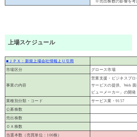
※売出株数の影響を考
上場スケジュール
■ＪＰＸ：新規上場会社情報より引用
市場区分
グロース市場
営業支援・ビジネスプロ
事業の内容
サービスの提供、Web 
ビューメーカー」の開発
業種別分類・コード
サービス業・9157
公募株数
売出株数
ＯＡ株数
当選本数（売買単位：100株）