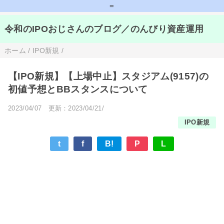
=
令和のIPOおじさんのブログ／のんびり資産運用
ホーム
/
IPO新規
/
【IPO新規】【上場中止】スタジアム(9157)の
初値予想とBBスタンスについて
2023/04/07
更新：2023/04/21/
IPO新規
t
f
B!
P
L