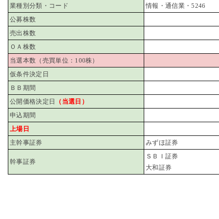
業種別分類・コード
情報・通信業・5246
公募株数
売出株数
ＯＡ株数
当選本数（売買単位：100株）
仮条件決定日
ＢＢ期間
公開価格決定日
（当選日）
申込期間
上場日
主幹事証券
みずほ証券
ＳＢＩ証券
幹事証券
大和証券