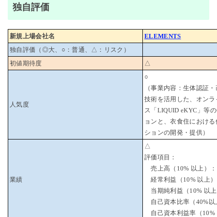
独自評価
新規上場会社名
ELEMENTS
独自評価（◎大、○：普通、△：リスク）
初値期待度
△
○
（事業内容：生体認証・
技術を活用した、オンラ
人気度
ス「LIQUID eKYC
ョンと、衣食住における
ションの開発・提供）
△
評価項目：
売上高（10% 以上）：
業績
経常利益（10% 以上
当期純利益（10% 以上
自己資本比率（40%以
自己資本利益率（10%