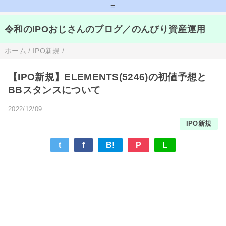
=
令和のIPOおじさんのブログ／のんびり資産運用
ホーム
/
IPO新規
/
【IPO新規】ELEMENTS(5246)の初値予想と
BBスタンスについて
2022/12/09
IPO新規
t
f
B!
P
L