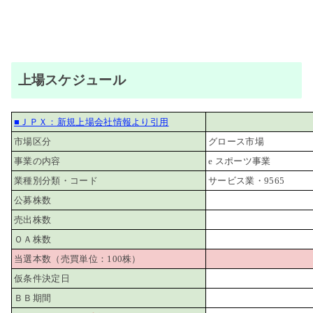
上場スケジュール
■ＪＰＸ：新規上場会社情報より引用
市場区分
グロース市場
事業の内容
e スポーツ事業
業種別分類・コード
サービス業・9565
公募株数
売出株数
ＯＡ株数
当選本数（売買単位：100株）
仮条件決定日
ＢＢ期間