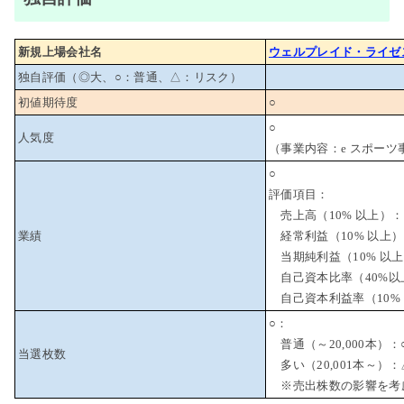
新規上場会社名
ウェルプレイド・ライゼ
独自評価（◎大、○：普通、△：リスク）
初値期待度
○
○
人気度
（事業内容：e スポーツ
○
評価項目：
売上高（10% 以上）：
業績
経常利益（10% 以上
当期純利益（10% 以上
自己資本比率（40%以
自己資本利益率（10% 
○：
普通（～20,000本）：
当選枚数
多い（20,001本～）：
※売出株数の影響を考