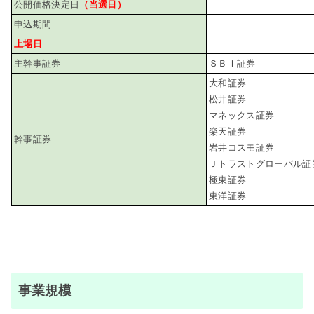
公開価格決定日
（当選日）
申込期間
上場日
主幹事証券
ＳＢＩ証券
大和証券
松井証券
マネックス証券
楽天証券
幹事証券
岩井コスモ証券
Ｊトラストグローバル証
極東証券
東洋証券
事業規模