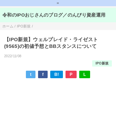
=
令和のIPOおじさんのブログ／のんびり資産運用
ホーム
/
IPO新規
/
【IPO新規】ウェルプレイド・ライゼスト
(9565)の初値予想とBBスタンスについて
2022/11/08
IPO新規
t
f
B!
P
L