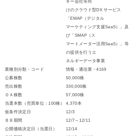
ギー会社等向
けのクラウド型DX サービス
「EMAP（デジタル
マーケティング支援SaaS）」及
び「SMAP（ス
マートメーター活用SaaS）」等
の提供を行うエ
ネルギーデータ事業
業種別分類・コード
情報・通信業・4169
公募株数
50,000株
売出株数
330,000株
ＯＡ株数
57,000株
当選本数（売買単位：100株）
4,370本
仮条件決定日
12/3
ＢＢ期間
12/7～12/11
公開価格決定日（当選日）
12/14