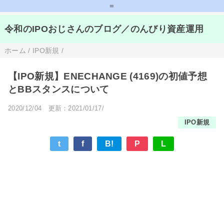
=
令和のIPOおじさんのブログ／のんびり資産運用
ホーム
/
IPO新規
/
【IPO新規】ENECHANGE (4169)の初値予想
とBBスタンスについて
2020/12/04
更新：2021/01/17/
IPO新規
t
f
B!
P
L