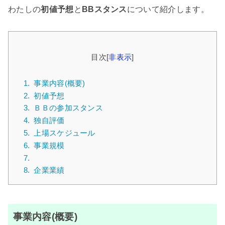
わたしの
初値予想
と
BBスタンス
について紹介します。
目次
[
非表示
]
1.
事業内容(概要)
2.
初値予想
3.
ＢＢの参加スタンス
4.
独自評価
5.
上場スケジュール
6.
事業規模
7.
8.
企業業績
事業内容(概要)