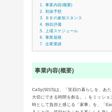
1.
事業内容(概要)
2.
初値予想
3.
ＢＢの参加スタンス
4.
独自評価
5.
上場スケジュール
6.
事業規模
7.
企業業績
事業内容(概要)
CaSy(9215)は、「笑顔の暮らしを
大切にできる時間を創る。」をミッション
時として負担と感じる「家事」を、「Easy