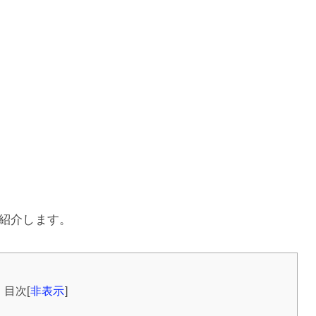
て紹介します。
目次
[
非表示
]