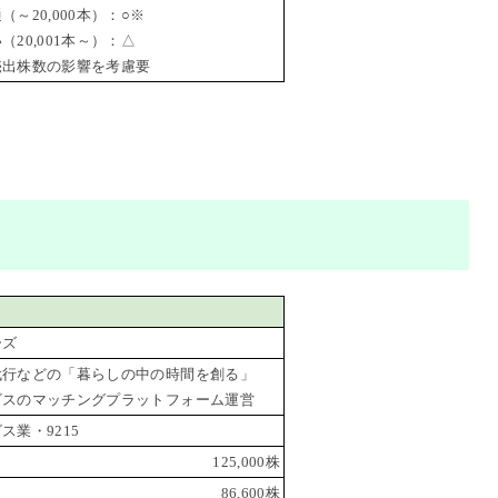
～20,000本）：○※
20,001本～）：△
出株数の影響を考慮要
ーズ
代行などの「暮らしの中の時間を創る」
ビスのマッチングプラットフォーム運営
ス業・9215
125,000株
86,600株