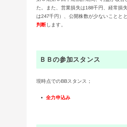
た。また、営業損失は188千円、経常損
は247千円）、公開株数が少ないこととと
判断
します。
ＢＢの参加スタンス
現時点でのBBスタンス；
全力申込み