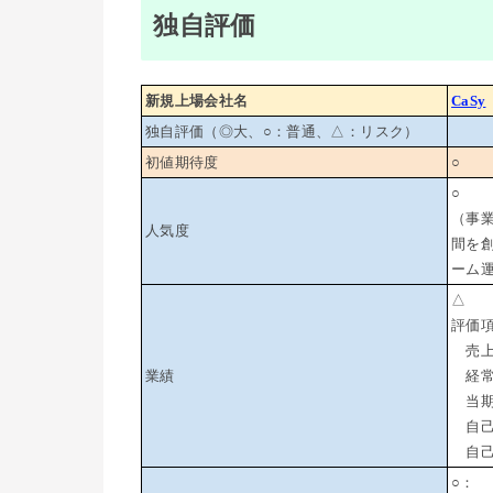
独自評価
新規上場会社名
CaSy
独自評価（◎大、○：普通、△：リスク）
初値期待度
○
○
（事
人気度
間を
ーム
△
評価
売上高
業績
経常利
当期純
自己
自己
○：