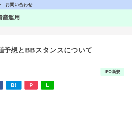
ー
お問い合わせ
資産運用
)の初値予想とBBスタンスについて
IPO新規
B!
P
L