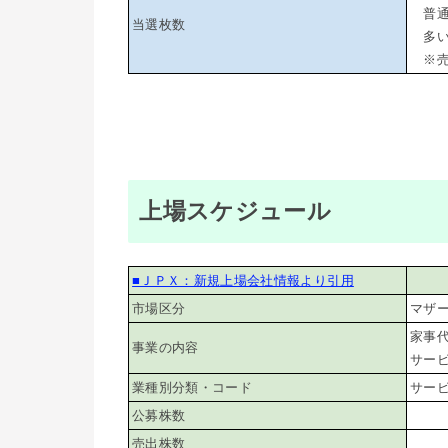
普通（
当選枚数
多い（
※売
上場スケジュール
■ＪＰＸ：新規上場会社情報より引用
市場区分
マザ
家事
事業の内容
サー
業種別分類・コード
サービ
公募株数
売出株数