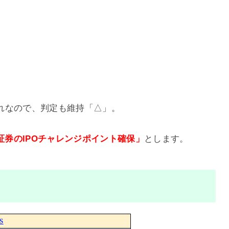
れなので、判定も維持「△」。
I証券のIPOチャレンジポイント確保」
とします。
S