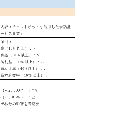
業内容：チャットボットを活用した会話型
サービス事業）
価項目：
（10% 以上）：○
益（10% 以上）：○
利益（10% 以上）：△
資本比率（40%以上）：○
本利益率（10% 以上）：○
～20,000本）：○※
20,001本～）：△
出株数の影響を考慮要