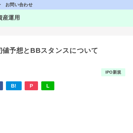
ー
お問い合わせ
資産運用
5)の初値予想とBBスタンスについて
IPO新規
B!
P
L