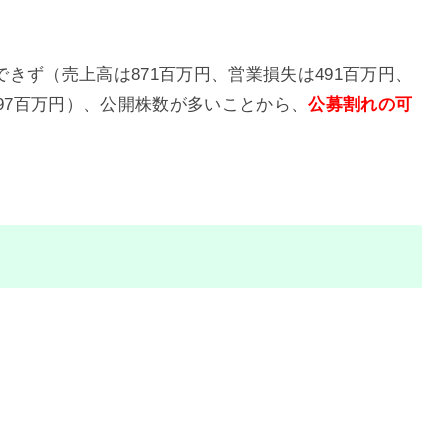
きず（売上高は871百万円、営業損失は491百万円、
497百万円）、公開株数が多いことから、
公募割れの可