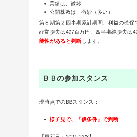
業績は、微妙
公開株数は、微妙（多い）
第８期第２四半期累計期間、利益の確保で
経常損失は497百万円、四半期純損失は
能性がある
と判断
します。
ＢＢの参加スタンス
現時点でのBBスタンス；
様子見で、『仮条件』で判断
【更新日：2021/12/8】