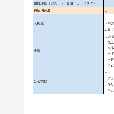
独自評価（◎大、○：普通、△：リスク）
初値期待度
△
○
人気度
（事
広告
△評
売上高
経常利
業績
当期純
自己
自己資
△：
普通（
当選枚数
多い（
※売