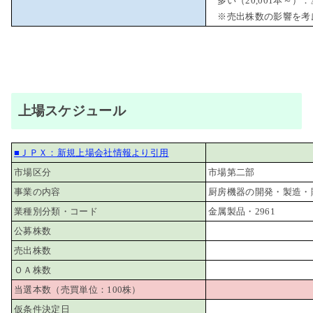
多い（20,001本～）：
※売出株数の影響を考
上場スケジュール
■ＪＰＸ：新規上場会社情報より引用
市場区分
市場第二部
事業の内容
厨房機器の開発・製造・
業種別分類・コード
金属製品・2961
公募株数
売出株数
ＯＡ株数
当選本数（売買単位：100株）
仮条件決定日