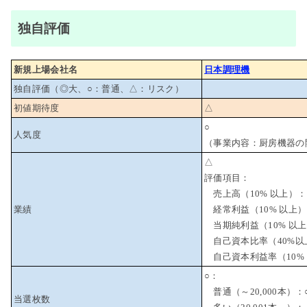
独自評価
新規上場会社名
日本調理機
独自評価（◎大、○：普通、△：リスク）
初値期待度
△
○
人気度
（事業内容：厨房機器の
△
評価項目：
売上高（10% 以上）：
業績
経常利益（10% 以上
当期純利益（10% 以上
自己資本比率（40%以
自己資本利益率（10%
○：
普通（～20,000本）：
当選枚数