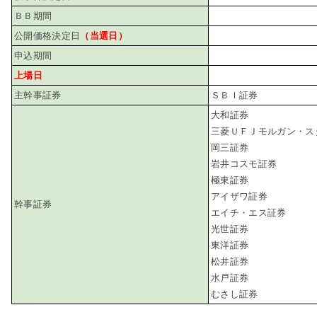
ＢＢ期間
公開価格決定日
（当選日）
申込期間
上場日
主幹事証券
ＳＢＩ証券
大和証券
三菱ＵＦＪモルガン・ス
岡三証券
岩井コスモ証券
極東証券
アイザワ証券
幹事証券
エイチ・エス証券
光世証券
東洋証券
松井証券
水戸証券
むさし証券