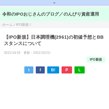
=
令和のIPOおじさんのブログ／のんびり資産運用
ホーム
/
IPO新規
/
【IPO新規】日本調理機(2961)の初値予想とBB
スタンスについて
2021/10/19
更新：2021/10/21/
IPO新規
t
f
B!
P
L