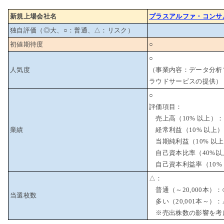
新規上場会社名
プラスアルファ・コンサ
独自評価（◎大、○：普通、△：リスク）
初値期待度
○
○
人気度
（事業内容：データ分析
ラウドサービスの提供）
○
評価項目：
売上高（10% 以上）：
業績
経常利益（10% 以上）
当期純利益（10% 以上
自己資本比率（40%以
自己資本利益率（10% 
△：
普通（～20,000本）：
当選枚数
多い（20,001本～）：
※売出株数の影響を考