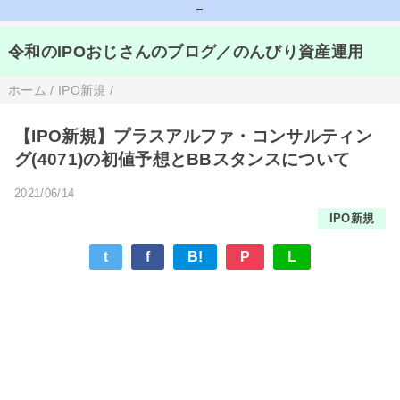
=
令和のIPOおじさんのブログ／のんびり資産運用
ホーム
/
IPO新規
/
【IPO新規】プラスアルファ・コンサルティン
グ(4071)の初値予想とBBスタンスについて
2021/06/14
IPO新規
t
f
B!
P
L