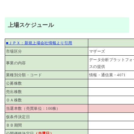
上場スケジュール
■ＪＰＸ：新規上場会社情報より引用
市場区分
マザーズ
データ分析プラットフォ
事業の内容
スの提供
業種別分類・コード
情報・通信業・4071
公募株数
売出株数
ＯＡ株数
当選本数（売買単位：100株）
仮条件決定日
ＢＢ期間
公開価格決定日
（当選日）