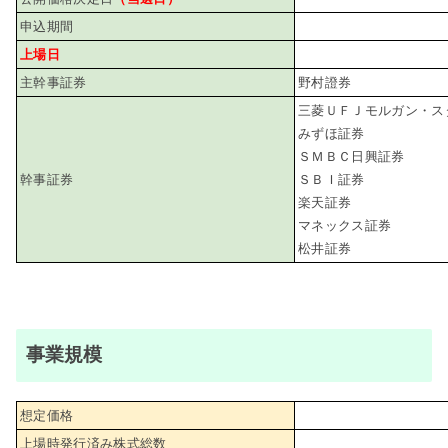
申込期間
上場日
主幹事証券
野村證券
三菱ＵＦＪモルガン・ス
みずほ証券
ＳＭＢＣ日興証券
幹事証券
ＳＢＩ証券
楽天証券
マネックス証券
松井証券
事業規模
想定価格
上場時発行済み株式総数