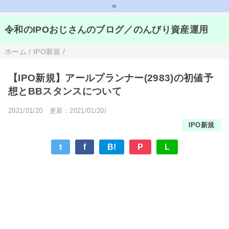
=
令和のIPOおじさんのブログ／のんびり資産運用
ホーム
/
IPO新規
/
【IPO新規】アールプランナー(2983)の初値予
想とBBスタンスについて
2021/01/20
更新：2021/01/20/
IPO新規
t
f
B!
P
L