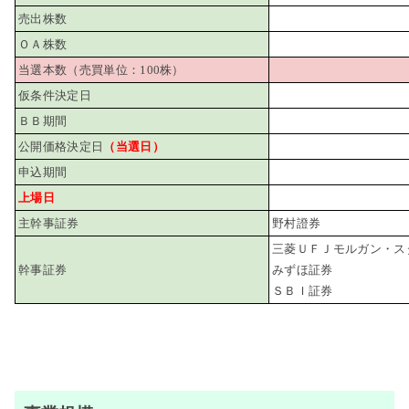
売出株数
ＯＡ株数
当選本数（売買単位：100株）
仮条件決定日
ＢＢ期間
公開価格決定日
（当選日）
申込期間
上場日
主幹事証券
野村證券
三菱ＵＦＪモルガン・ス
幹事証券
みずほ証券
ＳＢＩ証券