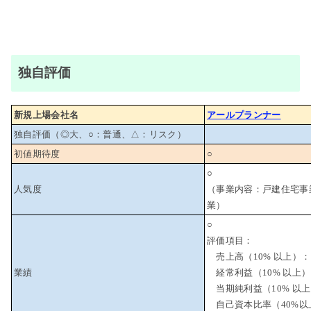
独自評価
新規上場会社名
アールプランナー
独自評価（◎大、○：普通、△：リスク）
初値期待度
○
○
人気度
（事業内容：戸建住宅事
業）
○
評価項目：
売上高（10% 以上）：
業績
経常利益（10% 以上
当期純利益（10% 以
自己資本比率（40%以