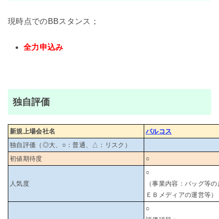
現時点でのBBスタンス；
全力申込み
独自評価
新規上場会社名
バルコス
独自評価（◎大、○：普通、△：リスク）
初値期待度
○
○
人気度
（事業内容：バッグ等の
ＥＢメディアの運営等）
○