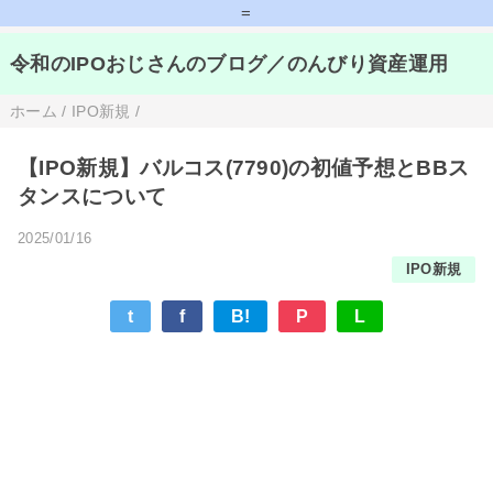
=
令和のIPOおじさんのブログ／のんびり資産運用
ホーム
/
IPO新規
/
【IPO新規】バルコス(7790)の初値予想とBBス
タンスについて
2025/01/16
IPO新規
t
f
B!
P
L