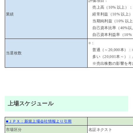
評価項目：
売上高（10% 以上）：
業績
経常利益（10% 以上
当期純利益（10% 以上
自己資本比率（40%以
自己資本利益率（10% 
○：
普通（～20,000本）：
当選枚数
多い（20,001本～）：
※売出株数の影響を考
上場スケジュール
■ＪＰＸ：新規上場会社情報より引用
市場区分
名証ネクスト