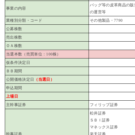
バッグ等の皮革商品の販
事業の内容
の運営等
業種別分類・コード
その他製品・7790
公募株数
売出株数
ＯＡ株数
当選本数（売買単位：100株）
仮条件決定日
ＢＢ期間
公開価格決定日
（当選日）
申込期間
上場日
主幹事証券
フィリップ証券
松井証券
ＳＢＩ証券
マネックス証券
幹事証券
楽天証券