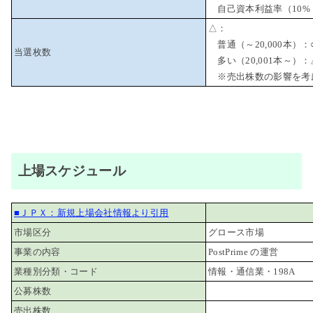
自己資本利益率（10% 
△：
普通（～20,000本）：
当選枚数
多い（20,001本～）：
※売出株数の影響を考
上場スケジュール
■ＪＰＸ：新規上場会社情報より引用
市場区分
グロース市場
事業の内容
PostPrime の運営
業種別分類・コード
情報・通信業・198A
公募株数
売出株数