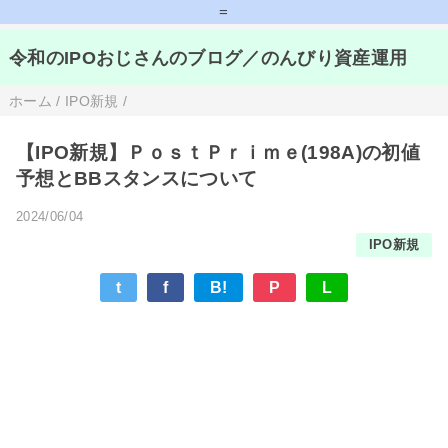
=
令和のIPOおじさんのブログ／のんびり資産運用
ホーム
/
IPO新規
/
【IPO新規】ＰｏｓｔＰｒｉｍｅ(198A)の初値
予想とBBスタンスについて
2024/06/04
IPO新規
t
f
B!
P
L