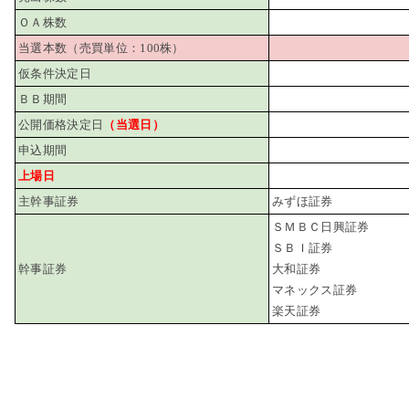
ＯＡ株数
当選本数（売買単位：100株）
仮条件決定日
ＢＢ期間
公開価格決定日
（当選日）
申込期間
上場日
主幹事証券
みずほ証券
ＳＭＢＣ日興証券
ＳＢＩ証券
幹事証券
大和証券
マネックス証券
楽天証券