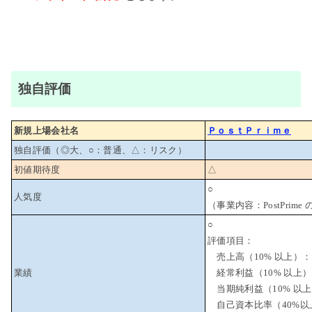
独自評価
新規上場会社名
ＰｏｓｔＰｒｉｍｅ
独自評価（◎大、○：普通、△：リスク）
初値期待度
△
○
人気度
（事業内容：PostPrime
○
評価項目：
売上高（10% 以上）：
業績
経常利益（10% 以上）
当期純利益（10% 以
自己資本比率（40%以