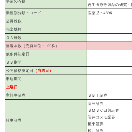
事業の内容
再生医療等製品の研究・
業種別分類・コード
医薬品・4896
公募株数
売出株数
ＯＡ株数
当選本数（売買単位：100株）
仮条件決定日
ＢＢ期間
公開価格決定日
（当選日）
申込期間
上場日
主幹事証券
ＳＢＩ証券
岡三証券
ＳＭＢＣ日興証券
岩井コスモ証券
幹事証券
極東証券
松井証券