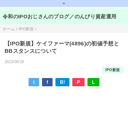
=
令和のIPOおじさんのブログ／のんびり資産運用
ホーム
/
IPO新規
/
【IPO新規】ケイファーマ(4896)の初値予想と
BBスタンスについて
2023/09/28
IPO新規
t
f
B!
P
L