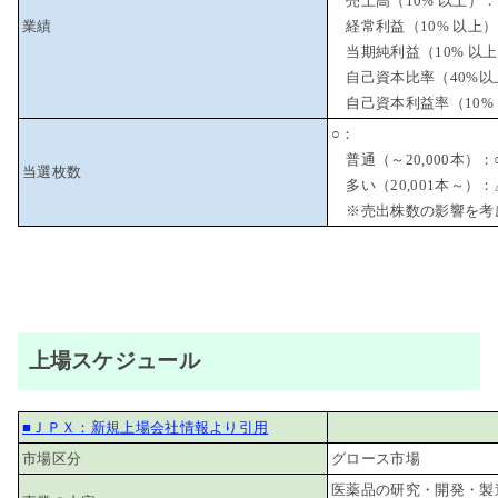
売上高（10% 以上）：
業績
経常利益（10% 以上
当期純利益（10% 以
自己資本比率（40%以
自己資本利益率（10%
○：
普通（～20,000本）：
当選枚数
多い（20,001本～）：
※売出株数の影響を考
上場スケジュール
■ＪＰＸ：新規上場会社情報より引用
市場区分
グロース市場
医薬品の研究・開発・製