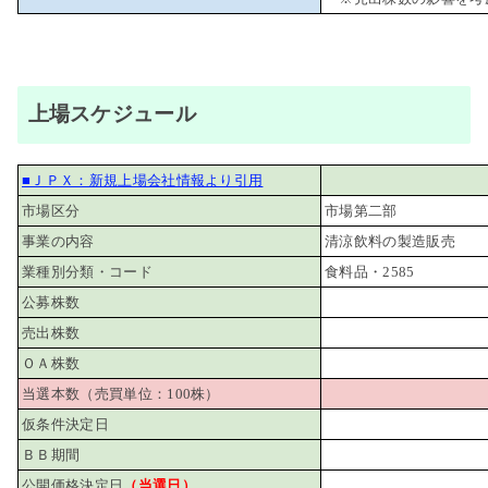
上場スケジュール
■ＪＰＸ：新規上場会社情報より引用
市場区分
市場第二部
事業の内容
清涼飲料の製造販売
業種別分類・コード
食料品・2585
公募株数
売出株数
ＯＡ株数
当選本数（売買単位：100株）
仮条件決定日
ＢＢ期間
公開価格決定日
（当選日）