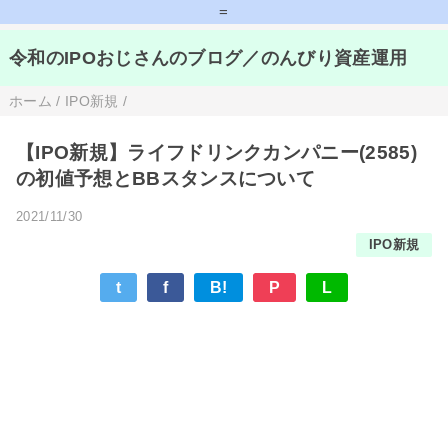
=
令和のIPOおじさんのブログ／のんびり資産運用
ホーム
/
IPO新規
/
【IPO新規】ライフドリンクカンパニー(2585)
の初値予想とBBスタンスについて
2021/11/30
IPO新規
t
f
B!
P
L