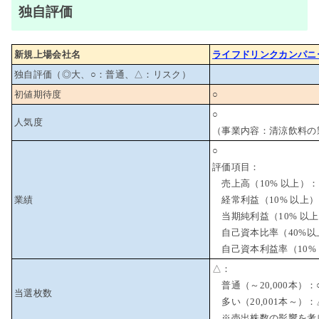
独自評価
新規上場会社名
ライフドリンクカンパニ
独自評価（◎大、○：普通、△：リスク）
初値期待度
○
○
人気度
（事業内容：清涼飲料の
○
評価項目：
売上高（10% 以上）：
業績
経常利益（10% 以上
当期純利益（10% 以上
自己資本比率（40%以
自己資本利益率（10% 
△：
普通（～20,000本）：
当選枚数
多い（20,001本～）：
※売出株数の影響を考