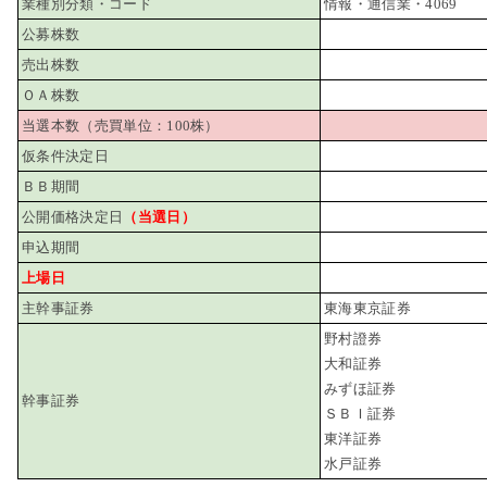
業種別分類・コード
情報・通信業・4069
公募株数
売出株数
ＯＡ株数
当選本数（売買単位：100株）
仮条件決定日
ＢＢ期間
公開価格決定日
（当選日）
申込期間
上場日
主幹事証券
東海東京証券
野村證券
大和証券
みずほ証券
幹事証券
ＳＢＩ証券
東洋証券
水戸証券