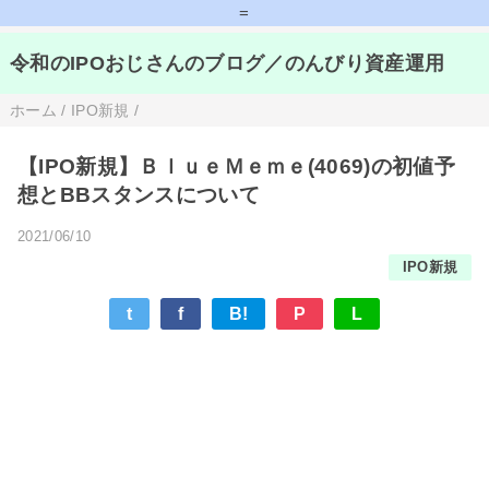
=
令和のIPOおじさんのブログ／のんびり資産運用
ホーム
/
IPO新規
/
【IPO新規】ＢｌｕｅＭｅｍｅ(4069)の初値予
想とBBスタンスについて
2021/06/10
IPO新規
t
f
B!
P
L