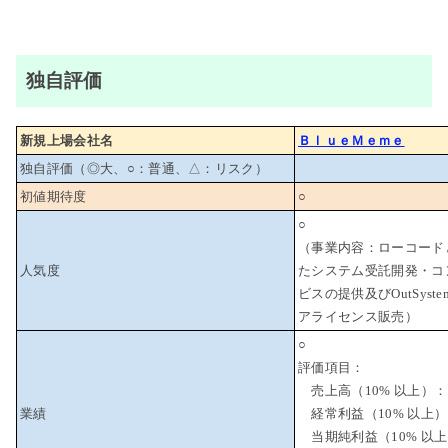
独自評価
新規上場会社名
ＢｌｕｅＭｅｍｅ
独自評価（◎大、○：普通、△：リスク）
初値期待度
○
○
（事業内容：ローコード
人気度
たシステム受託開発・コ
ビスの提供及びOutSyst
アライセンス販売）
○
評価項目：
売上高（10% 以上）：
業績
経常利益（10% 以上
当期純利益（10% 以