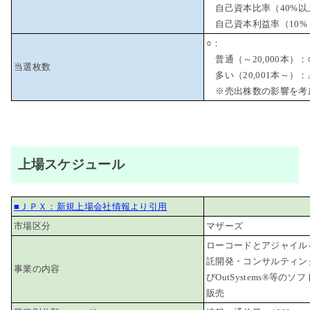
自己資本比率（40%以
自己資本利益率（10%
○：
普通（～20,000本）：
当選枚数
多い（20,001本～）：
※売出株数の影響を考
上場スケジュール
■ＪＰＸ：新規上場会社情報より引用
市場区分
マザーズ
ローコードとアジャイル
託開発・コンサルティン
事業の内容
びOutSystems®等の
販売