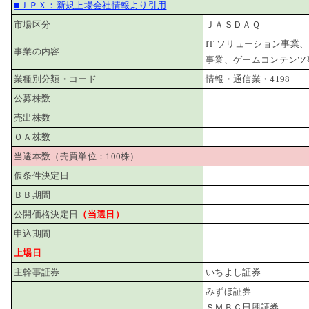
■ＪＰＸ：新規上場会社情報より引用
市場区分
ＪＡＳＤＡＱ
IT ソリューション事業
事業の内容
事業、ゲームコンテンツ
業種別分類・コード
情報・通信業・4198
公募株数
売出株数
ＯＡ株数
当選本数（売買単位：100株）
仮条件決定日
ＢＢ期間
公開価格決定日
（当選日）
申込期間
上場日
主幹事証券
いちよし証券
みずほ証券
ＳＭＢＣ日興証券