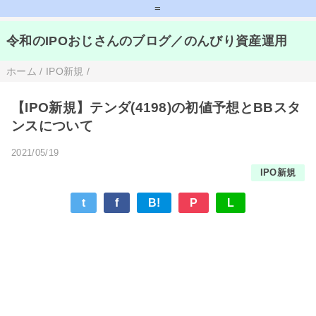
=
令和のIPOおじさんのブログ／のんびり資産運用
ホーム
/
IPO新規
/
【IPO新規】テンダ(4198)の初値予想とBBスタ
ンスについて
2021/05/19
IPO新規
t
f
B!
P
L