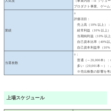
人気度
（事業内容：IT ソリュ
プロダクト事業、ゲーム
○
評価項目：
売上高（10% 以上）：
業績
経常利益（10% 以上）
当期純利益（10% 以上
自己資本比率（40%以
自己資本利益率（10% 
○：
普通（～20,000本）：
当選枚数
多い（20,001本～）：
※売出株数の影響を考
上場スケジュール