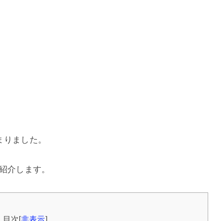
決まりました。
て紹介します。
目次
[
非表示
]