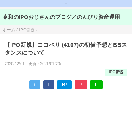
=
令和のIPOおじさんのブログ／のんびり資産運用
ホーム
/
IPO新規
/
【IPO新規】ココペリ (4167)の初値予想とBBス
タンスについて
2020/12/01
更新：2021/01/20/
IPO新規
t
f
B!
P
L