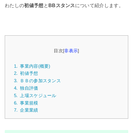
わたしの
初値予想
と
BBスタンス
について紹介します。
目次
[
非表示
]
1.
事業内容(概要)
2.
初値予想
3.
ＢＢの参加スタンス
4.
独自評価
5.
上場スケジュール
6.
事業規模
7.
企業業績