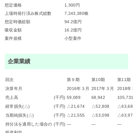
想定価格
1,300円
上場時発行済み株式総数
7,243,380株
想定時価総額
94.2億円
吸収金額
16.2億円
案件規模
小型案件
企業業績
回次
第９期
第10期
第11期
決算年月
2016年３月
2017年３月
2018
売上高
(千円)
59,089
68,942
105,73
経常損失(△)
(千円)
△21,674
△52,808
△63,68
当期純損失(△)
(千円)
△21,555
△53,098
△63,97
持分法を適用した場合の
(千円)
―
―
―
投資利益