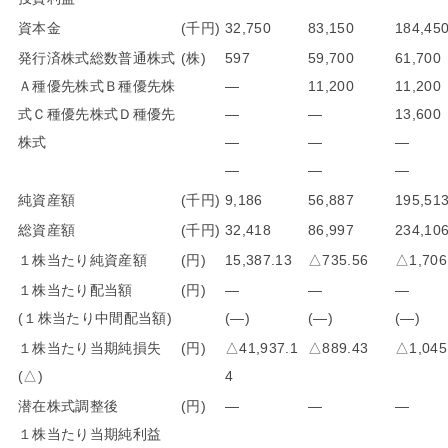
資本金
(千円)
32,750
83,150
184,45
発行済株式総数普通株式
(株)
597
59,700
61,700
Ａ種優先株式Ｂ種優先株
―
11,200
11,200
式Ｃ種優先株式Ｄ種優先
―
―
13,600
株式
―
―
―
―
―
―
純資産額
(千円)
9,186
56,887
195,51
総資産額
(千円)
32,418
86,997
234,10
１株当たり純資産額
(円)
15,387.13
△735.56
△1,706
１株当たり配当額
(円)
―
―
―
(１株当たり中間配当額)
(―)
(―)
(―)
１株当たり当期純損失
(円)
△41,937.1
△889.43
△1,045
(△)
4
潜在株式調整後
(円)
―
―
―
１株当たり当期純利益