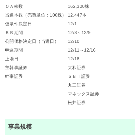
ＯＡ株数
162,300株
当選本数（売買単位：100株）
12,447本
仮条件決定日
12/1
ＢＢ期間
12/3～12/9
公開価格決定日（当選日）
12/10
申込期間
12/11～12/16
上場日
12/18
主幹事証券
大和証券
幹事証券
ＳＢＩ証券
丸三証券
マネックス証券
松井証券
事業規模