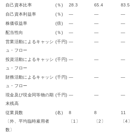
自己資本比率
(％)
28.3
65.4
83.5
自己資本利益率
(％)
―
―
―
株価収益率
(倍)
―
―
―
配当性向
(％)
―
―
―
営業活動によるキャッシ
(千円)
―
―
―
ュ・フロー
投資活動によるキャッシ
(千円)
―
―
―
ュ・フロー
財務活動によるキャッシ
(千円)
―
―
―
ュ・フロー
現金及び現金同等物の期
(千円)
―
―
―
末残高
従業員数
(名)
8
8
11
〔外、平均臨時雇用者
〔1〕
〔2〕
〔4〕
数〕