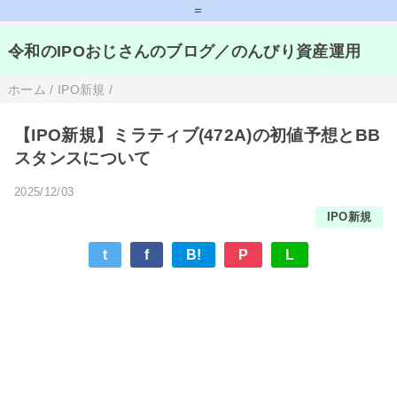
=
令和のIPOおじさんのブログ／のんびり資産運用
ホーム
/
IPO新規
/
【IPO新規】ミラティブ(472A)の初値予想とBB
スタンスについて
2025/12/03
IPO新規
t
f
B!
P
L