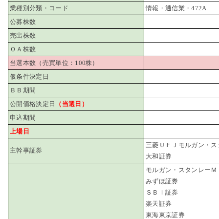
業種別分類・コード
情報・通信業・472A
公募株数
売出株数
ＯＡ株数
当選本数（売買単位：100株）
仮条件決定日
ＢＢ期間
公開価格決定日
（当選日）
申込期間
上場日
三菱ＵＦＪモルガン・ス
主幹事証券
大和証券
モルガン・スタンレーＭ
みずほ証券
ＳＢＩ証券
楽天証券
東海東京証券