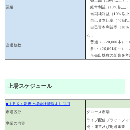
売上高（10% 以上）：
業績
経常利益（10% 以上
当期純利益（10% 以上
自己資本比率（40%以
自己資本利益率（10%
△：
普通（～20,000本）：
当選枚数
多い（20,001本～）：
※売出株数の影響を考
上場スケジュール
■ＪＰＸ：新規上場会社情報より引用
市場区分
グロース市場
ライブ配信プラットフォーム
事業の内容
発・運営及び周辺事業