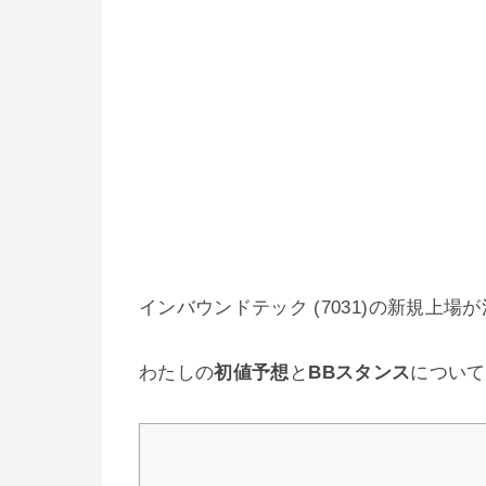
インバウンドテック (7031)の新規上場
わたしの
初値予想
と
BBスタンス
について