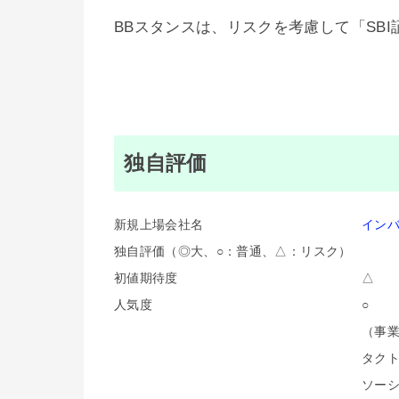
BBスタンスは、リスクを考慮して「SBI
独自評価
新規上場会社名
イン
独自評価（◎大、○：普通、△：リスク）
初値期待度
△
人気度
○
（事業
タク
ソー