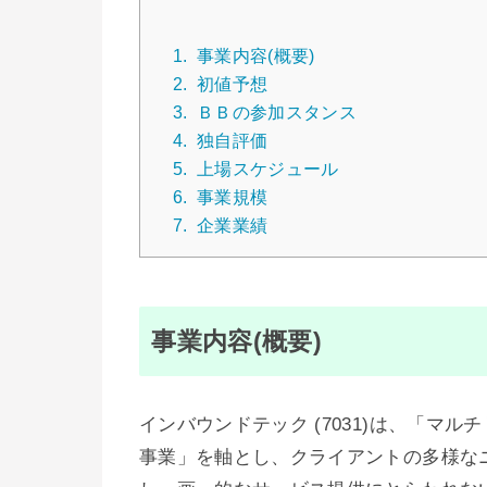
1.
事業内容(概要)
2.
初値予想
3.
ＢＢの参加スタンス
4.
独自評価
5.
上場スケジュール
6.
事業規模
7.
企業業績
事業内容(概要)
インバウンドテック (7031)は、「マ
事業」を軸とし、クライアントの多様な