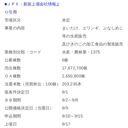
■ＪＰＸ：新規上場会社情報よ
り引用
市場区分
未定
事業の内容
まいたけ、エリンギ、ぶなしめじ
等の生産販売
及びきのこの加工食品の製造販売
業種別分類・コード
水産・農林業・1375
公募株数
0株
売出株数
17,672,700株
ＯＡ株数
2,650,800株
当選本数（売買単位：100株）
203,235本
仮条件決定日
9/1
ＢＢ期間
9/2～9/8
公開価格決定日（当選日）
9/9
申込期間
9/10～9/15
上場日
9/17