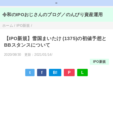
=
令和のIPOおじさんのブログ／のんびり資産運用
ホーム
/
IPO新規
/
【IPO新規】雪国まいたけ (1375)の初値予想と
BBスタンスについて
2020/08/30
更新：2021/01/14/
IPO新規
t
f
B!
P
L