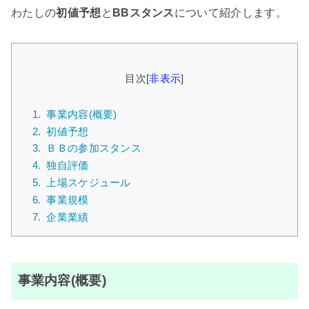
わたしの
初値予想
と
BBスタンス
について紹介します。
目次
[
非表示
]
1.
事業内容(概要)
2.
初値予想
3.
ＢＢの参加スタンス
4.
独自評価
5.
上場スケジュール
6.
事業規模
7.
企業業績
事業内容(概要)