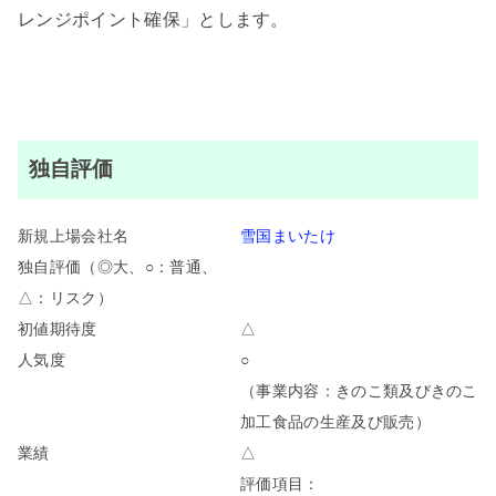
レンジポイント確保」とします。
独自評価
新規上場会社名
雪国まいたけ
独自評価（◎大、○：普通、
△：リスク）
初値期待度
△
人気度
○
（事業内容：きのこ類及びきのこ
加工食品の生産及び販売
）
業績
△
評価項目：