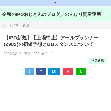
=
令和のIPOおじさんのブログ／のんびり資産運用
ホーム
/
IPO新規
/
【IPO新規】【上場中止】アールプランナー
(2983)の初値予想とBBスタンスにつ いて
2020/03/19
更新：2021/01/14/
IPO新規
t
f
B!
P
L