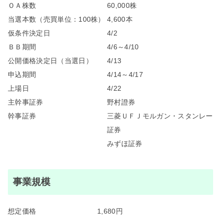
ＯＡ株数
60,000株
当選本数（売買単位：100株）
4,600本
仮条件決定日
4/2
ＢＢ期間
4/6～4/10
公開価格決定日（当選日）
4/13
申込期間
4/14～4/17
上場日
4/22
主幹事証券
野村證券
幹事証券
三菱ＵＦＪモルガン・スタンレー
証券
みずほ証券
事業規模
想定価格
1,680円