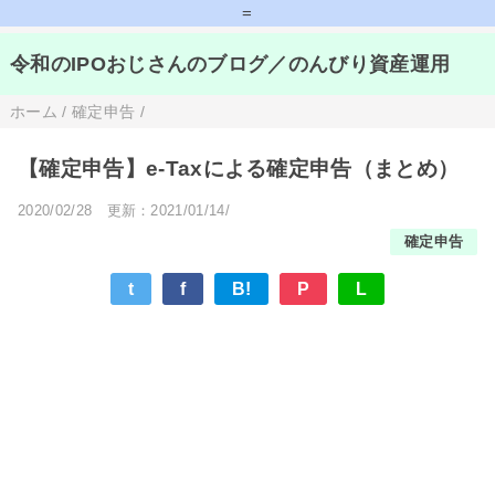
=
令和のIPOおじさんのブログ／のんびり資産運用
ホーム
/
確定申告
/
【確定申告】e-Taxによる確定申告（まとめ）
2020/02/28
更新：2021/01/14/
確定申告
t
f
B!
P
L