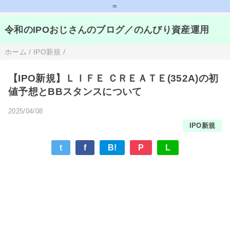
=
令和のIPOおじさんのブログ／のんびり資産運用
ホーム
/
IPO新規
/
【IPO新規】ＬＩＦＥ ＣＲＥＡＴＥ(352A)の初
値予想とBBスタンスについて
2025/04/08
IPO新規
t
f
B!
P
L