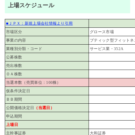
上場スケジュール
■ＪＰＸ：新規上場会社情報より引用
市場区分
グロース市場
事業の内容
ブティック型フィットネ
業種別分類・コード
サービス業・352A
公募株数
売出株数
ＯＡ株数
当選本数（売買単位：100株）
仮条件決定日
ＢＢ期間
公開価格決定日
（当選日）
申込期間
上場日
主幹事証券
大和証券