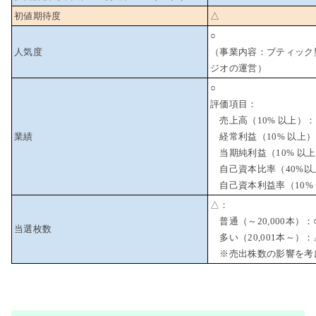
初値期待度
△
○
人気度
（事業内容：ブティック
ジオの運営）
○
評価項目：
売上高（10% 以上）：
業績
経常利益（10% 以上）
当期純利益（10% 以上
自己資本比率（40%以
自己資本利益率（10% 
△：
普通（～20,000本）：
当選枚数
多い（20,001本～）：
※売出株数の影響を考