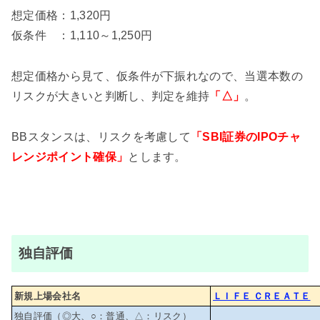
想定価格：1,320円
仮条件 ：1,110～1,250円
想定価格から見て、仮条件が下振れなので、当選本数の
リスクが大きいと判断し、判定を維持
「△」
。
BBスタンスは、リスクを考慮して
「SBI証券のIPOチャ
レンジポイント確保」
とします。
独自評価
新規上場会社名
ＬＩＦＥ ＣＲＥＡＴＥ
独自評価（◎大、○：普通、△：リスク）