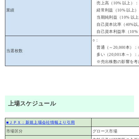
売上高（10% 以上）：
業績
経常利益（10% 以上
当期純利益（10% 以
自己資本比率（40%以
自己資本利益率（10%
○：
普通（～20,000本）：
当選枚数
多い（20,001本～）：
※売出株数の影響を考
上場スケジュール
■ＪＰＸ：新規上場会社情報より引用
市場区分
グロース市場