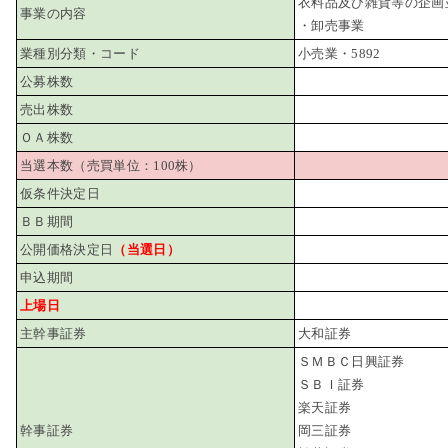
衣料品及び雑貨等の企画
事業の内容
・卸売事業
業種別分類・コード
小売業・5892
公募株数
売出株数
ＯＡ株数
当選本数（売買単位：100株）
仮条件決定日
ＢＢ期間
公開価格決定日
（当選日）
申込期間
上場日
主幹事証券
大和証券
ＳＭＢＣ日興証券
ＳＢＩ証券
楽天証券
幹事証券
岡三証券