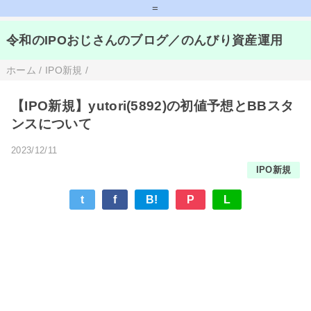
=
令和のIPOおじさんのブログ／のんびり資産運用
ホーム
/
IPO新規
/
【IPO新規】yutori(5892)の初値予想とBBスタ
ンスについて
2023/12/11
IPO新規
t
f
B!
P
L