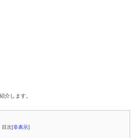
て紹介します。
目次
[
非表示
]