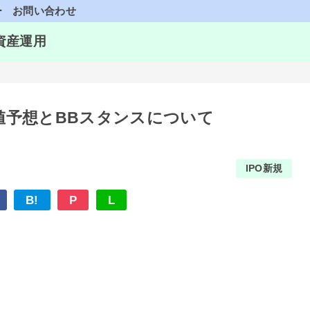
ー
お問い合わせ
資産運用
4)の初値予想とBBスタンスについて
IPO新規
B!
P
L