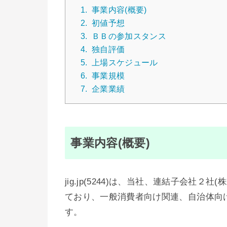
1.
事業内容(概要)
2.
初値予想
3.
ＢＢの参加スタンス
4.
独自評価
5.
上場スケジュール
6.
事業規模
7.
企業業績
事業内容(概要)
jig.jp(5244)は、当社、連結子会社２社(
ており、一般消費者向け関連、自治体向
す。