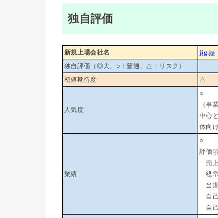
独自評価
新規上場会社名
jig.jp
独自評価（◎大、○：普通、△：リスク）
初値期待度
△
○
（事
人気度
中心
体向
○
評価
売上高
業績
経常利
当期純
自己
自己資