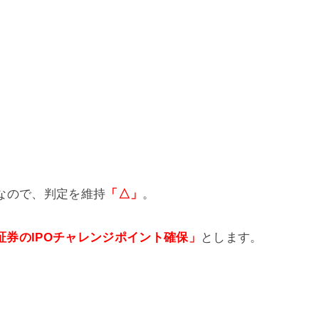
なので、判定を維持
「△」
。
I証券のIPOチャレンジポイント確保」
とします。