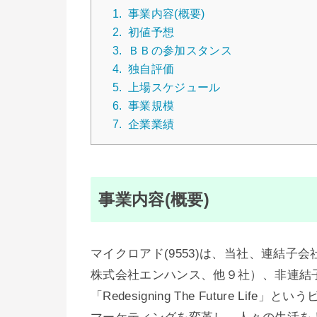
1.
事業内容(概要)
2.
初値予想
3.
ＢＢの参加スタンス
4.
独自評価
5.
上場スケジュール
6.
事業規模
7.
企業業績
事業内容(概要)
マイクロアド(9553)は、当社、連結子
株式会社エンハンス、他９社）、非連結
「Redesigning The Future 