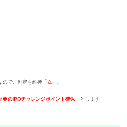
なので、判定を維持
「△」
。
I証券のIPOチャレンジポイント確保」
とします。