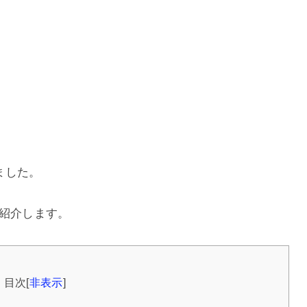
ました。
て紹介します。
目次
[
非表示
]