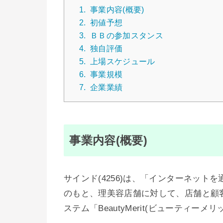
1.
事業内容(概要)
2.
初値予想
3.
ＢＢの参加スタンス
4.
独自評価
5.
上場スケジュール
6.
事業規模
7.
企業業績
事業内容(概要)
サインド(4256)は、「インターネッ
のもと、理美容店舗に対して、店舗と顧
ステム「BeautyMerit(ビューティ