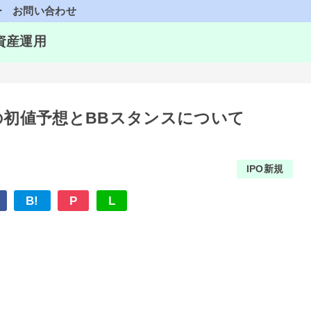
ー
お問い合わせ
資産運用
6)の初値予想とBBスタンスについて
IPO新規
B!
P
L