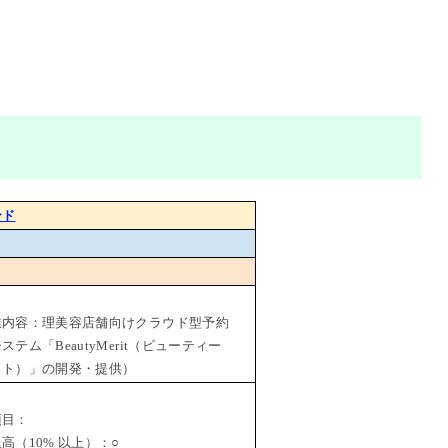
ンド
業内容：理美容店舗向けクラウド型予約
ステム「BeautyMerit（ビューティー
ット）」の開発・提供）
項目：
（10% 以上）：○