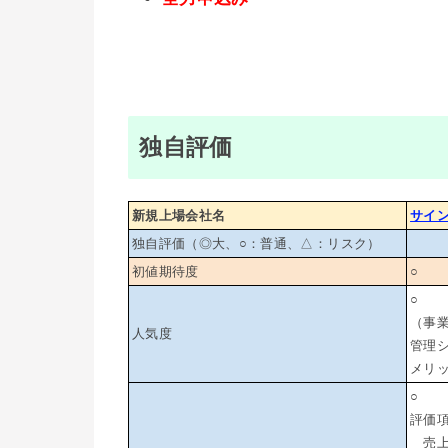
独自評価
新規上場会社名
サイ
独自評価（◎大、○：普通、△：リスク）
初値期待度
○
○
（事
人気度
管理シ
メリ
○
評価
売上高