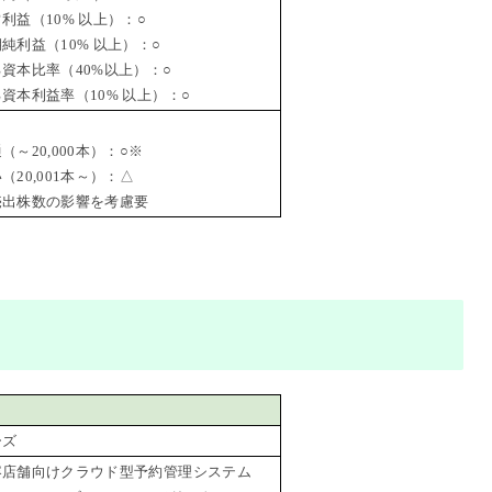
益（10% 以上）：○
利益（10% 以上）：○
資本比率（40%以上）：○
本利益率（10% 以上）：○
～20,000本）：○※
20,001本～）：△
出株数の影響を考慮要
ーズ
容店舗向けクラウド型予約管理システム