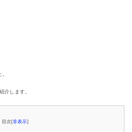
た。
て紹介します。
目次
[
非表示
]