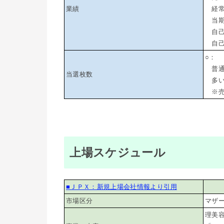
業績
経常利
当期純
自己
自己資
○：
普通（
当選枚数
多い（
※売
上場スケジュール
■ＪＰＸ：新規上場会社情報より引用
市場区分
マザ
理美