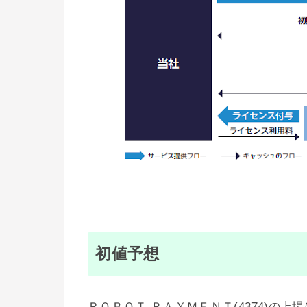
初値予想
ＲＯＢＯＴ ＰＡＹＭＥＮＴ(4374)の