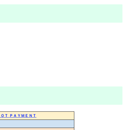
ＯＴ ＰＡＹＭＥＮＴ