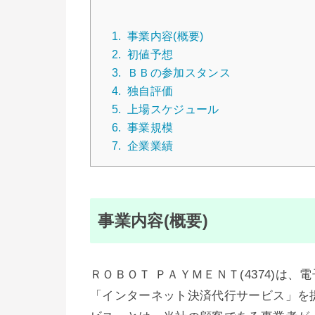
1.
事業内容(概要)
2.
初値予想
3.
ＢＢの参加スタンス
4.
独自評価
5.
上場スケジュール
6.
事業規模
7.
企業業績
事業内容(概要)
ＲＯＢＯＴ ＰＡＹＭＥＮＴ(4374)は、
「インターネット決済代行サービス」を