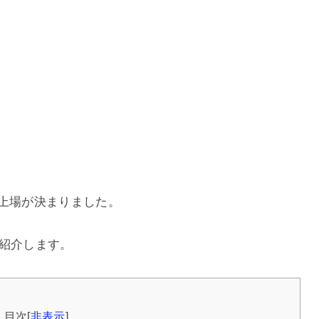
新規上場が決まりました。
て紹介します。
目次
[
非表示
]