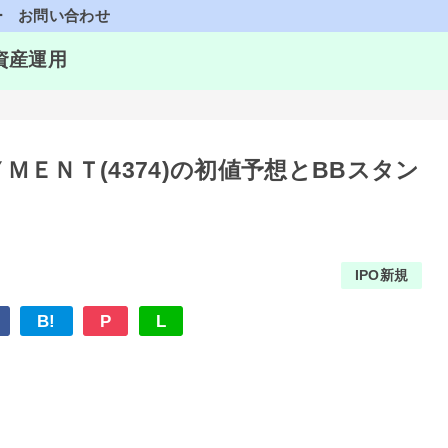
ー
お問い合わせ
資産運用
ＭＥＮＴ(4374)の初値予想とBBスタン
IPO新規
B!
P
L