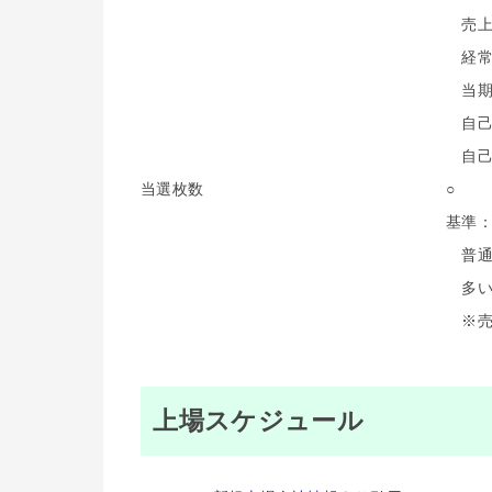
売上高
経常利
当期純
自己資
自己資
当選枚数
○
基準
普通（
多い（
※売
上場スケジュール