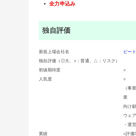
全力申込み
独自評価
新規上場会社名
ビー
独自評価（◎大、○：普通、△：リスク）
初値期待度
○
人気度
○
（事
業
向け顧
ウェア
・運
業績
○評価