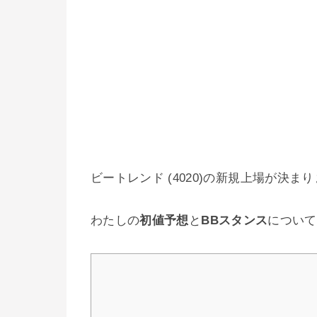
ビートレンド (4020)の新規上場が決ま
わたしの
初値予想
と
BBスタンス
について