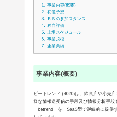
1.
事業内容(概要)
2.
初値予想
3.
ＢＢの参加スタンス
4.
独自評価
5.
上場スケジュール
6.
事業規模
7.
企業業績
事業内容(概要)
ビートレンド (4020)は、飲食店や小
様な情報送受信の手段及び情報分析手段
「betrend」を、SaaS型で継続的