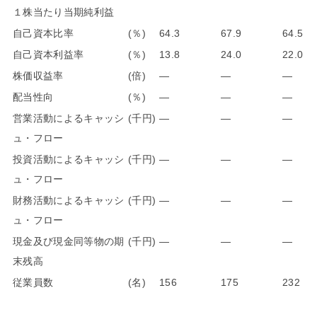
１株当たり当期純利益
自己資本比率
(％)
64.3
67.9
64.5
自己資本利益率
(％)
13.8
24.0
22.0
株価収益率
(倍)
―
―
―
配当性向
(％)
―
―
―
営業活動によるキャッシ
(千円)
―
―
―
ュ・フロー
投資活動によるキャッシ
(千円)
―
―
―
ュ・フロー
財務活動によるキャッシ
(千円)
―
―
―
ュ・フロー
現金及び現金同等物の期
(千円)
―
―
―
末残高
従業員数
(名)
156
175
232