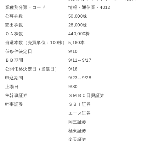
業種別分類・コード
情報・通信業・4012
公募株数
50,000株
売出株数
28,000株
ＯＡ株数
440,000株
当選本数（売買単位：100株）
5,180本
仮条件決定日
9/10
ＢＢ期間
9/11～9/17
公開価格決定日（当選日）
9/18
申込期間
9/23～9/28
上場日
9/30
主幹事証券
ＳＭＢＣ日興証券
幹事証券
ＳＢＩ証券
エース証券
岡三証券
極東証券
楽天証券