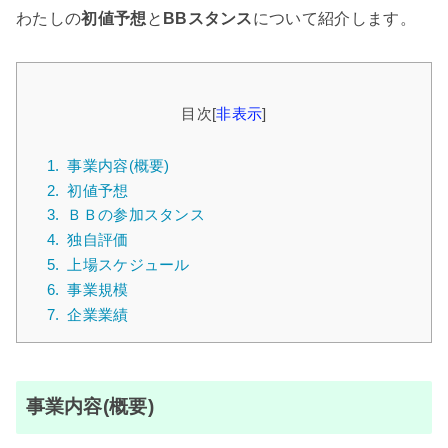
わたしの
初値予想
と
BBスタンス
について紹介します。
目次
[
非表示
]
1.
事業内容(概要)
2.
初値予想
3.
ＢＢの参加スタンス
4.
独自評価
5.
上場スケジュール
6.
事業規模
7.
企業業績
事業内容(概要)