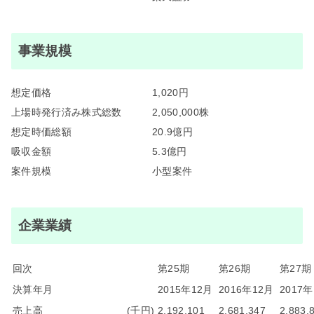
事業規模
想定価格
1,020円
上場時発行済み株式総数
2,050,000株
想定時価総額
20.9億円
吸収金額
5.3億円
案件規模
小型案件
企業業績
回次
第25期
第26期
第27期
決算年月
2015年12月
2016年12月
2017
売上高
(千円)
2,192,101
2,681,347
2,883,