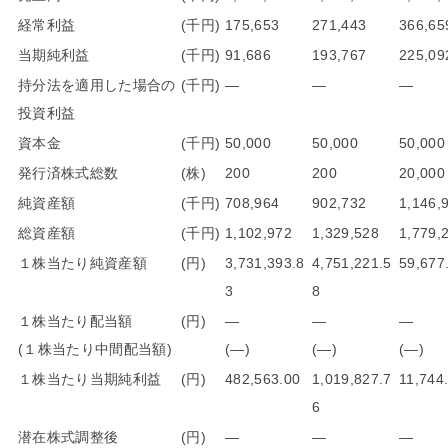
経常利益
(千円)
175,653
271,443
366,65
当期純利益
(千円)
91,686
193,767
225,09
持分法を適用した場合の
(千円)
―
―
―
投資利益
資本金
(千円)
50,000
50,000
50,000
発行済株式総数
(株)
200
200
20,000
純資産額
(千円)
708,964
902,732
1,146,
総資産額
(千円)
1,102,972
1,329,528
1,779,
１株当たり純資産額
(円)
3,731,393.8
4,751,221.5
59,677
3
8
１株当たり配当額
(円)
―
―
―
(１株当たり中間配当額)
(―)
(―)
(―)
１株当たり当期純利益
(円)
482,563.00
1,019,827.7
11,744
6
潜在株式調整後
(円)
―
―
―