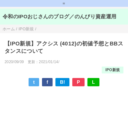
=
令和のIPOおじさんのブログ／のんびり資産運用
ホーム
/
IPO新規
/
【IPO新規】アクシス (4012)の初値予想とBBス
タンスについて
2020/09/09
更新：2021/01/14/
IPO新規
t
f
B!
P
L