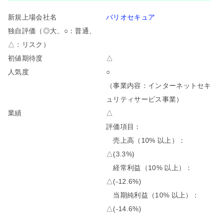
新規上場会社名
バリオセキュア
独自評価（◎大、○：普通、
△：リスク）
初値期待度
△
人気度
○
（事業内容：インターネットセキ
ュリティサービス事業）
業績
△
評価項目：
売上高（10% 以上）：
△(3.3%)
経常利益（10% 以上）：
△(-12.6%)
当期純利益（10% 以上）：
△(-14.6%)