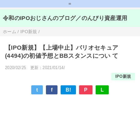
=
令和のIPOおじさんのブログ／のんびり資産運用
ホーム
/
IPO新規
/
【IPO新規】【上場中止】バリオセキュア
(4494)の初値予想とBBスタンスについ て
2020/02/25
更新：2021/01/14/
IPO新規
t
f
B!
P
L