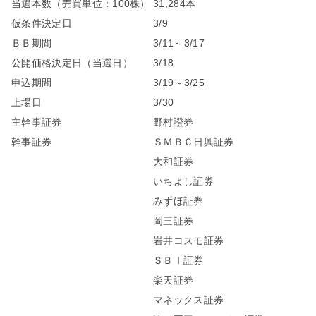
当選本数（売買単位：100株）
31,284本
仮条件決定日
3/9
ＢＢ期間
3/11～3/17
公開価格決定日（当選日）
3/18
申込期間
3/19～3/25
上場日
3/30
主幹事証券
野村證券
幹事証券
ＳＭＢＣ日興証券
大和証券
いちよし証券
みずほ証券
岡三証券
岩井コスモ証券
ＳＢＩ証券
楽天証券
マネックス証券