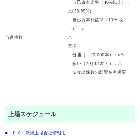
自己資本比率（40%以上）：
△(38.85%)
自己資本利益率（10% 以
上）：○
当選枚数
△
基準：
普通（～20,000本）：○※
多い（20,001本～）：△
※売出株数の影響を考慮要
上場スケジュール
■ＪＰＸ：新規上場会社情報よ