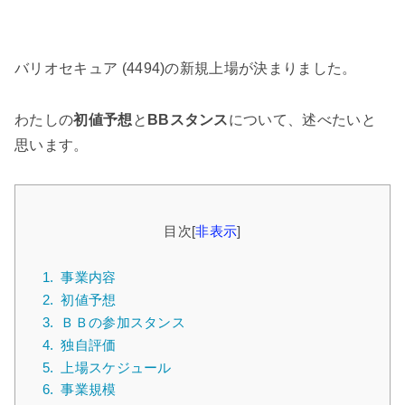
バリオセキュア (4494)の新規上場が決まりました。
わたしの
初値予想
と
BBスタンス
について、述べたいと
思います。
目次
[
非表示
]
1.
事業内容
2.
初値予想
3.
ＢＢの参加スタンス
4.
独自評価
5.
上場スケジュール
6.
事業規模