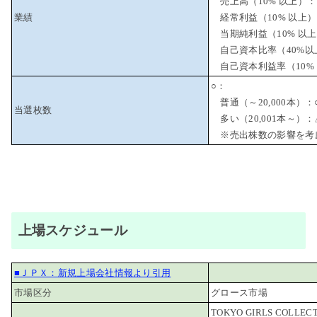
売上高（10% 以上）：
業績
経常利益（10% 以上
当期純利益（10% 以上
自己資本比率（40%以
自己資本利益率（10% 
○：
普通（～20,000本）：
当選枚数
多い（20,001本～）：
※売出株数の影響を考
上場スケジュール
■ＪＰＸ：新規上場会社情報より引用
市場区分
グロース市場
TOKYO GIRLS COLL