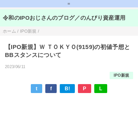
=
令和のIPOおじさんのブログ／のんびり資産運用
ホーム
/
IPO新規
/
【IPO新規】Ｗ ＴＯＫＹＯ(9159)の初値予想と
BBスタンスについて
2023/06/11
IPO新規
t
f
B!
P
L