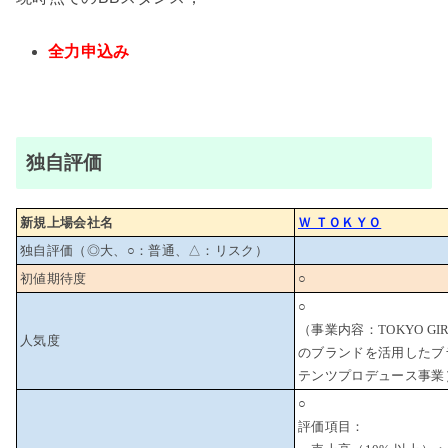
全力申込み
独自評価
新規上場会社名
Ｗ ＴＯＫＹＯ
独自評価（◎大、○：普通、△：リスク）
初値期待度
○
○
（事業内容：TOKYO GIRL
人気度
のブランドを活用したブ
テンツプロデュース事業
○
評価項目：