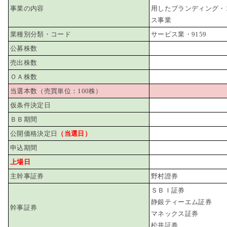
事業の内容
用したブランディング・
ス事業
業種別分類・コード
サービス業・9159
公募株数
売出株数
ＯＡ株数
当選本数（売買単位：100株）
仮条件決定日
ＢＢ期間
公開価格決定日
（当選日）
申込期間
上場日
主幹事証券
野村證券
ＳＢＩ証券
静銀ティーエム証券
幹事証券
マネックス証券
松井証券