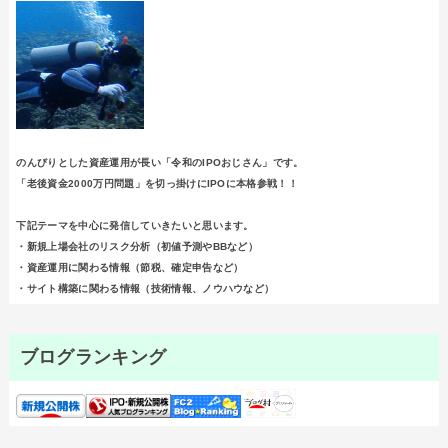
のんびりとした資産運用が長い「令和のIPOおじさん」です。
「老後資金2000万円問題」を切っ掛けにIPOに本格参戦！！
下記テーマを中心に発信していきたいと思います。
・新規上場会社のリスク分析（初値予測やBBなど）
・資産運用に関わる情報（節税、確定申告など）
・サイト構築に関わる情報（技術情報、ノウハウなど）
ブログランキング