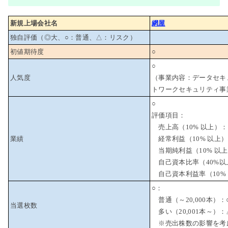
新規上場会社名
網屋
独自評価（◎大、○：普通、△：リスク）
初値期待度
○
○
人気度
（事業内容：データセキ
トワークセキュリティ事
○
評価項目：
売上高（10% 以上）：
業績
経常利益（10% 以上
当期純利益（10% 以上
自己資本比率（40%以
自己資本利益率（10% 
○：
普通（～20,000本）：
当選枚数
多い（20,001本～）：
※売出株数の影響を考