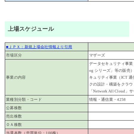
上場スケジュール
■ＪＰＸ：新規上場会社情報より引用
市場区分
マザーズ
データセキュリティ事業
og シリーズ」等の販売
事業の内容
キュリティ事業（ICT 
クの設計・構築をクラウ
「Network All Clo
業種別分類・コード
情報・通信業・4258
公募株数
売出株数
ＯＡ株数
当選本数（売買単位：100株）