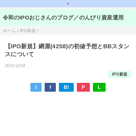
=
令和のIPOおじさんのブログ／のんびり資産運用
ホーム
/
IPO新規
/
【IPO新規】網屋(4258)の初値予想とBBスタン
スについて
2021/12/04
IPO新規
t
f
B!
P
L