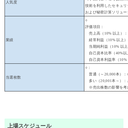
人気度
技術を利用したセキュリ
および秘密計算ソリュー
○
評価項目：
売上高（10% 以上）：
業績
経常利益（10% 以上）
当期純利益（10% 以上
自己資本比率（40%以
自己資本利益率（10%
○：
普通（～20,000本）：
当選枚数
多い（20,001本～）：
※売出株数の影響を考
上場スケジュール