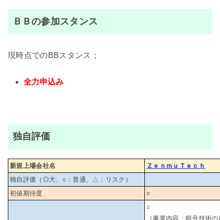
ＢＢの参加スタンス
現時点でのBBスタンス；
全力申込み
独自評価
新規上場会社名
ＺｅｎｍｕＴｅｃｈ
独自評価（◎大、○：普通、△：リスク）
初値期待度
○
○
（事業内容：暗号技術の