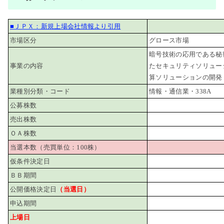
■ＪＰＸ：新規上場会社情報より引用
市場区分
グロース市場
暗号技術の応用である秘
事業の内容
たセキュリティソリュー
算ソリューションの開発
業種別分類・コード
情報・通信業・338A
公募株数
売出株数
ＯＡ株数
当選本数（売買単位：100株）
仮条件決定日
ＢＢ期間
公開価格決定日
（当選日）
申込期間
上場日