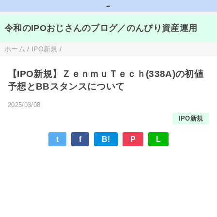
=
令和のIPOおじさんのブログ／のんびり資産運用
ホーム
/
IPO新規
/
【IPO新規】ＺｅｎｍｕＴｅｃｈ(338A)の初値
予想とBBスタンスについて
2025/03/08
IPO新規
t
f
B!
P
L