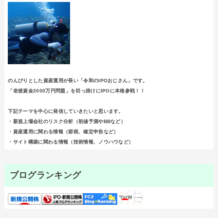
のんびりとした資産運用が長い「令和のIPOおじさん」です。
「老後資金2000万円問題」を切っ掛けにIPOに本格参戦！！
下記テーマを中心に発信していきたいと思います。
・新規上場会社のリスク分析（初値予測やBBなど）
・資産運用に関わる情報（節税、確定申告など）
・サイト構築に関わる情報（技術情報、ノウハウなど）
ブログランキング