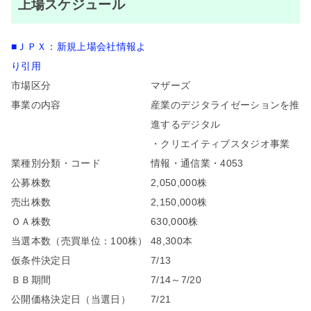
上場スケジュール
■ＪＰＸ：新規上場会社情報よ
り引用
市場区分
マザーズ
事業の内容
産業のデジタライゼーションを推
進するデジタル
・クリエイティブスタジオ事業
業種別分類・コード
情報・通信業・4053
公募株数
2,050,000株
売出株数
2,150,000株
ＯＡ株数
630,000株
当選本数（売買単位：100株）
48,300本
仮条件決定日
7/13
ＢＢ期間
7/14～7/20
公開価格決定日（当選日）
7/21