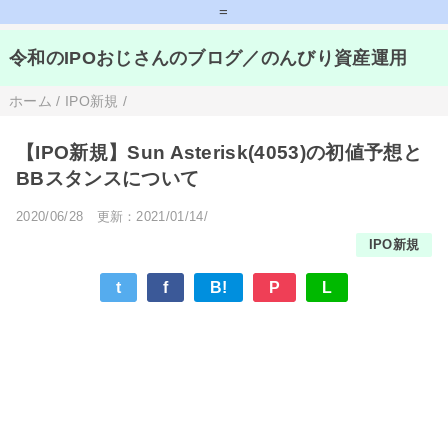
=
令和のIPOおじさんのブログ／のんびり資産運用
ホーム
/
IPO新規
/
【IPO新規】Sun Asterisk(4053)の初値予想と
BBスタンスについて
2020/06/28
更新：2021/01/14/
IPO新規
t
f
B!
P
L