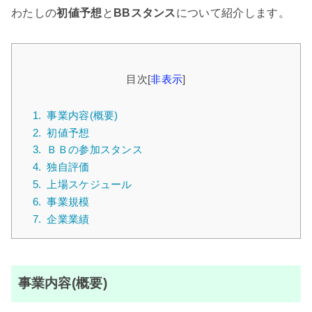
わたしの
初値予想
と
BBスタンス
について紹介します。
目次
[
非表示
]
1.
事業内容(概要)
2.
初値予想
3.
ＢＢの参加スタンス
4.
独自評価
5.
上場スケジュール
6.
事業規模
7.
企業業績
事業内容(概要)