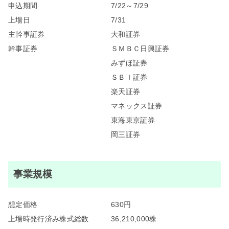
申込期間
7/22～7/29
上場日
7/31
主幹事証券
大和証券
幹事証券
ＳＭＢＣ日興証券
みずほ証券
ＳＢＩ証券
楽天証券
マネックス証券
東海東京証券
岡三証券
事業規模
想定価格
630円
上場時発行済み株式総数
36,210,000株