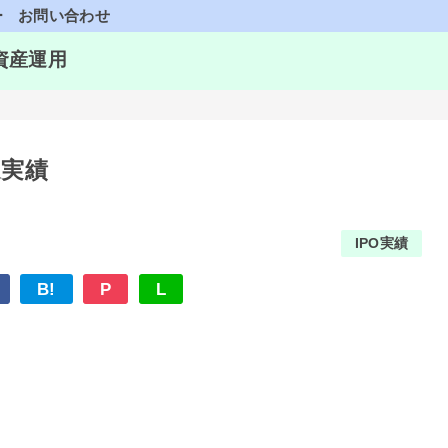
ー
お問い合わせ
資産運用
選実績
IPO実績
B!
P
L