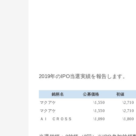
2019年のIPO当選実績を報告します。
銘柄名
公募価格
初値
マクアケ
\1,550
\2,710
マクアケ
\1,550
\2,710
ＡＩ ＣＲＯＳＳ
\1,090
\1,800